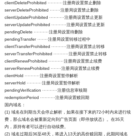
clientDeleteProhibited ··········注册商设置禁止删除
serverDeleteProhibited ·······注册局设置禁止删除
clientUpdateProhibited ··········注册商设置禁止更新
serverUpdateProhibited ··········注册局设置禁止更新
pendingDelete ··········注册局设置待删除
pendingTransfer ·······注册局设置转移过程中
clientTransferProhibited ··········注册商设置禁止转移
serverTransferProhibited ··········注册局设置禁止转移
clientRenewProhibited ··········注册商设置禁止续费
serverRenewProhibited ·······注册局设置禁止续费
clientHold ··········注册商设置暂停解析
serverHold ··········注册局设置暂停解析
pendingVerification ··········注册信息审核期
redemptionPeriod ··········注册局设置赎回期
国内域名：
(1) 域名在到期当天会停止解析，如果在接下来的72小时内未进行续
费，那么域名会被重新定向到广告页面（即停放状态）。在35天
内，原持有者可以进行自动续费。
(2) 域名过期后36至48天，将进入13天的高价赎回期，此期间域名