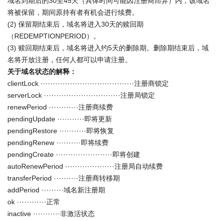
域名到期后的30至45天（具体时间可能因注册商而异）内，该域名
将被保留，期间原持有者有机会进行续费。
(2) 保留期结束后，域名将进入30天的赎回期
（REDEMPTIONPERIOD）。
(3) 赎回期结束后，域名将进入约5天的删除期。删除期结束后，域
名将开放注册，任何人都可以申请注册。
关于域名状态的解释：
clientLock ······································注册商锁定
serverLock ·······························注册局锁定
renewPeriod ············注册商续费
pendingUpdate ···········即将更新
pendingRestore ···········即将恢复
pendingRenew ··········即将续费
pendingCreate ·······················即将创建
autoRenewPeriod ····················注册局自动续费
transferPeriod ··········注册商转移期
addPeriod ·········域名新注册期
ok ············正常
inactive ···········非激活状态