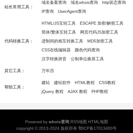
域名备案查询
域名whois查询
http状态查询
站长常用工具：
IP查询
UserAgent查询
HTML/JS互转工具
ESCAPE 加密/解密工具
简体/繁体互转工具
网页代码JS加密工具
代码转换工具：
进制间的相互转换工具
MD5加密工具
CSS在线编辑器
颜色代码查询
汉字转换拼音
公制单位换算工具
其它工具：
万年历
建站
建站软件
HTML教程
CSS教程
帮助工具：
jQuery 教程
AJAX 教程
PHP教程
Powered by
whois查询
RSS地图
HTML地图
copyright © 2013-2024 版权所有
鄂ICP备17013400号