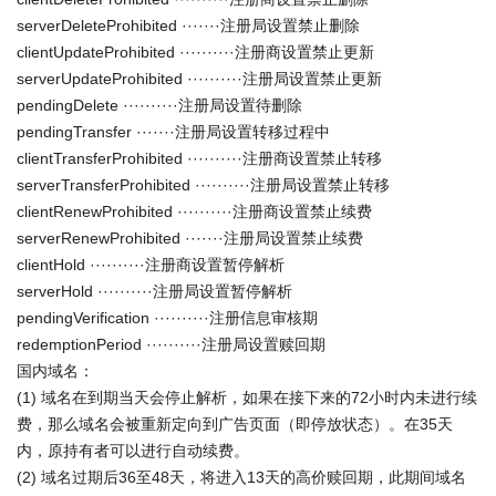
serverDeleteProhibited ·······注册局设置禁止删除
clientUpdateProhibited ··········注册商设置禁止更新
serverUpdateProhibited ··········注册局设置禁止更新
pendingDelete ··········注册局设置待删除
pendingTransfer ·······注册局设置转移过程中
clientTransferProhibited ··········注册商设置禁止转移
serverTransferProhibited ··········注册局设置禁止转移
clientRenewProhibited ··········注册商设置禁止续费
serverRenewProhibited ·······注册局设置禁止续费
clientHold ··········注册商设置暂停解析
serverHold ··········注册局设置暂停解析
pendingVerification ··········注册信息审核期
redemptionPeriod ··········注册局设置赎回期
国内域名：
(1) 域名在到期当天会停止解析，如果在接下来的72小时内未进行续
费，那么域名会被重新定向到广告页面（即停放状态）。在35天
内，原持有者可以进行自动续费。
(2) 域名过期后36至48天，将进入13天的高价赎回期，此期间域名