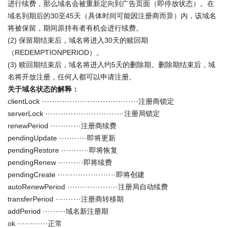
进行续费，那么域名会被重新定向到广告页面（即停放状态）。在
域名到期后的30至45天（具体时间可能因注册商而异）内，该域名
将被保留，期间原持有者有机会进行续费。
(2) 保留期结束后，域名将进入30天的赎回期
（REDEMPTIONPERIOD）。
(3) 赎回期结束后，域名将进入约5天的删除期。删除期结束后，域
名将开放注册，任何人都可以申请注册。
关于域名状态的解释：
clientLock ······································注册商锁定
serverLock ·······························注册局锁定
renewPeriod ············注册商续费
pendingUpdate ···········即将更新
pendingRestore ···········即将恢复
pendingRenew ··········即将续费
pendingCreate ·······················即将创建
autoRenewPeriod ····················注册局自动续费
transferPeriod ··········注册商转移期
addPeriod ·········域名新注册期
ok ············正常