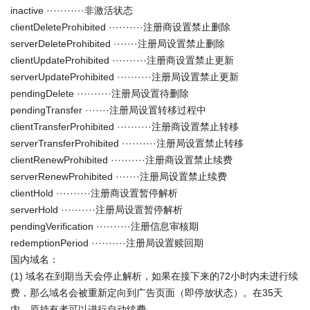
inactive ···········非激活状态
clientDeleteProhibited ··········注册商设置禁止删除
serverDeleteProhibited ·······注册局设置禁止删除
clientUpdateProhibited ··········注册商设置禁止更新
serverUpdateProhibited ··········注册局设置禁止更新
pendingDelete ··········注册局设置待删除
pendingTransfer ·······注册局设置转移过程中
clientTransferProhibited ··········注册商设置禁止转移
serverTransferProhibited ··········注册局设置禁止转移
clientRenewProhibited ··········注册商设置禁止续费
serverRenewProhibited ·······注册局设置禁止续费
clientHold ··········注册商设置暂停解析
serverHold ··········注册局设置暂停解析
pendingVerification ··········注册信息审核期
redemptionPeriod ··········注册局设置赎回期
国内域名：
(1) 域名在到期当天会停止解析，如果在接下来的72小时内未进行续
费，那么域名会被重新定向到广告页面（即停放状态）。在35天
内，原持有者可以进行自动续费。