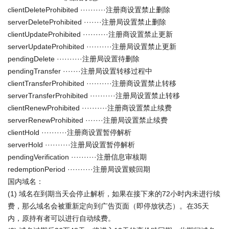
clientDeleteProhibited ··········注册商设置禁止删除
serverDeleteProhibited ·······注册局设置禁止删除
clientUpdateProhibited ··········注册商设置禁止更新
serverUpdateProhibited ··········注册局设置禁止更新
pendingDelete ··········注册局设置待删除
pendingTransfer ·······注册局设置转移过程中
clientTransferProhibited ··········注册商设置禁止转移
serverTransferProhibited ··········注册局设置禁止转移
clientRenewProhibited ··········注册商设置禁止续费
serverRenewProhibited ·······注册局设置禁止续费
clientHold ··········注册商设置暂停解析
serverHold ··········注册局设置暂停解析
pendingVerification ··········注册信息审核期
redemptionPeriod ··········注册局设置赎回期
国内域名：
(1) 域名在到期当天会停止解析，如果在接下来的72小时内未进行续
费，那么域名会被重新定向到广告页面（即停放状态）。在35天
内，原持有者可以进行自动续费。