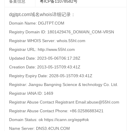
备案信息
粤ICP备11078582号
dgjtpt.com域名whois详细记录：
Domain Name: DGJTPT.COM
Registry Domain ID: 1801429476_DOMAIN_COM-VRSN
Registrar WHOIS Server: whois.55hl.com
Registrar URL: http://www.55hl.com
Updated Date: 2023-05-06T06:17:28Z
Creation Date: 2013-05-15T09:43:41Z
Registry Expiry Date: 2028-05-15T09:43:41Z
Registrar: Jiangsu Bangning Science & technology Co. Ltd.
Registrar IANA ID: 1469
Registrar Abuse Contact Registrant Email:abuse@55hl.com
Registrar Abuse Contact Phone: +86.02586883421
Domain Status: ok https://icann.org/epp#ok
Name Server: DNS3.4CUN.COM