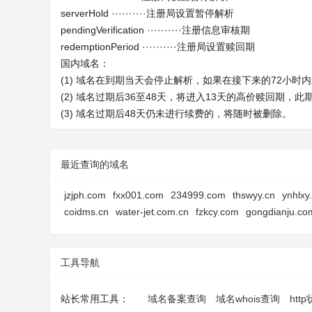
serverHold ··········注册局设置暂停解析
pendingVerification ··········注册信息审核期
redemptionPeriod ··········注册局设置赎回期
国内域名：
(1) 域名在到期当天会停止解析，如果在接下来的72小
(2) 域名过期后36至48天，将进入13天的高价赎回期，
(3) 域名过期后48天仍未进行续费的，将随时被删除。
最近查询的域名
jzjph.com
fxx001.com
234999.com
thswyy.cn
ynhlxy
coidms.cn
water-jet.com.cn
fzkcy.com
gongdianju.co
工具导航
站长常用工具：
域名备案查询
域名whois查询
htt