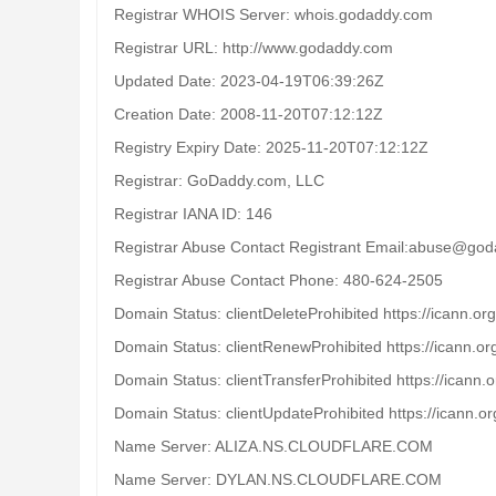
Registrar WHOIS Server: whois.godaddy.com
Registrar URL: http://www.godaddy.com
Updated Date: 2023-04-19T06:39:26Z
Creation Date: 2008-11-20T07:12:12Z
Registry Expiry Date: 2025-11-20T07:12:12Z
Registrar: GoDaddy.com, LLC
Registrar IANA ID: 146
Registrar Abuse Contact Registrant Email:abuse@go
Registrar Abuse Contact Phone: 480-624-2505
Domain Status: clientDeleteProhibited https://icann.or
Domain Status: clientRenewProhibited https://icann.o
Domain Status: clientTransferProhibited https://icann.
Domain Status: clientUpdateProhibited https://icann.o
Name Server: ALIZA.NS.CLOUDFLARE.COM
Name Server: DYLAN.NS.CLOUDFLARE.COM