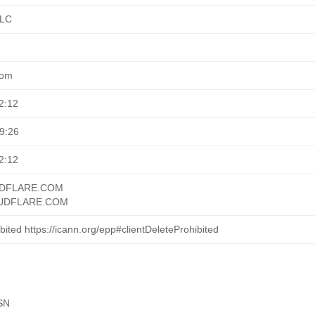
LLC
com
2:12
9:26
2:12
UDFLARE.COM
UDFLARE.COM
bited https://icann.org/epp#clientDeleteProhibited
SN