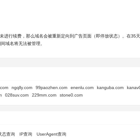
时内未进行续费，那么域名会被重新定向到广告页面（即停放状态）。在35
此期间域名将无法被管理。
.com
ngqlly.com
99paozhen.com
enenlu.com
kanguba.com
kanav
m
028suv.com
229mm.com
stone0.com
p状态查询
IP查询
UserAgent查询