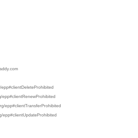
daddy.com
g/epp#clientDeleteProhibited
rg/epp#clientRenewProhibited
org/epp#clientTransferProhibited
rg/epp#clientUpdateProhibited