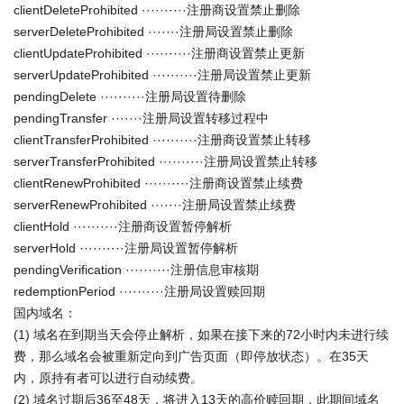
clientDeleteProhibited ··········注册商设置禁止删除
serverDeleteProhibited ·······注册局设置禁止删除
clientUpdateProhibited ··········注册商设置禁止更新
serverUpdateProhibited ··········注册局设置禁止更新
pendingDelete ··········注册局设置待删除
pendingTransfer ·······注册局设置转移过程中
clientTransferProhibited ··········注册商设置禁止转移
serverTransferProhibited ··········注册局设置禁止转移
clientRenewProhibited ··········注册商设置禁止续费
serverRenewProhibited ·······注册局设置禁止续费
clientHold ··········注册商设置暂停解析
serverHold ··········注册局设置暂停解析
pendingVerification ··········注册信息审核期
redemptionPeriod ··········注册局设置赎回期
国内域名：
(1) 域名在到期当天会停止解析，如果在接下来的72小时内未进行续
费，那么域名会被重新定向到广告页面（即停放状态）。在35天
内，原持有者可以进行自动续费。
(2) 域名过期后36至48天，将进入13天的高价赎回期，此期间域名