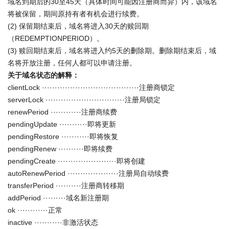
域名到期后的30至45天（具体时间可能因注册商而异）内，该域名
将被保留，期间原持有者有机会进行续费。
(2) 保留期结束后，域名将进入30天的赎回期
（REDEMPTIONPERIOD）。
(3) 赎回期结束后，域名将进入约5天的删除期。删除期结束后，域
名将开放注册，任何人都可以申请注册。
关于域名状态的解释：
clientLock ······································注册商锁定
serverLock ·······························注册局锁定
renewPeriod ············注册商续费
pendingUpdate ···········即将更新
pendingRestore ···········即将恢复
pendingRenew ··········即将续费
pendingCreate ·······················即将创建
autoRenewPeriod ····················注册局自动续费
transferPeriod ··········注册商转移期
addPeriod ·········域名新注册期
ok ············正常
inactive ···········非激活状态