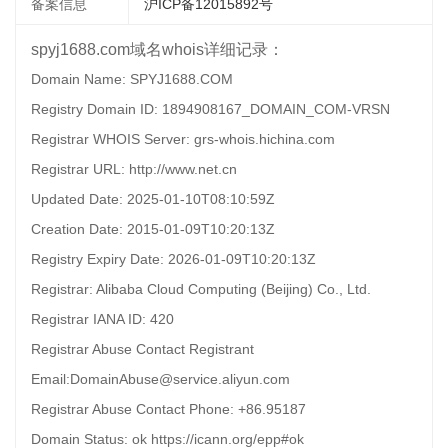
备案信息
沪ICP备12015892号
spyj1688.com域名whois详细记录：
Domain Name: SPYJ1688.COM
Registry Domain ID: 1894908167_DOMAIN_COM-VRSN
Registrar WHOIS Server: grs-whois.hichina.com
Registrar URL: http://www.net.cn
Updated Date: 2025-01-10T08:10:59Z
Creation Date: 2015-01-09T10:20:13Z
Registry Expiry Date: 2026-01-09T10:20:13Z
Registrar: Alibaba Cloud Computing (Beijing) Co., Ltd.
Registrar IANA ID: 420
Registrar Abuse Contact Registrant
Email:DomainAbuse@service.aliyun.com
Registrar Abuse Contact Phone: +86.95187
Domain Status: ok https://icann.org/epp#ok