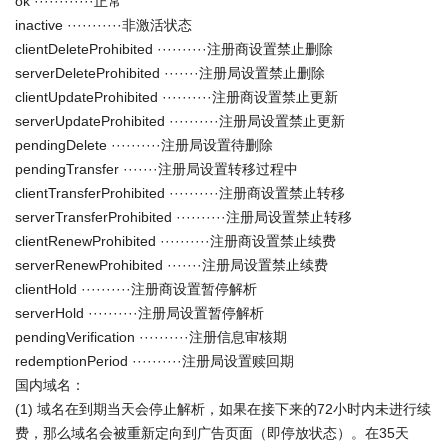
ok ············正常
inactive ···········非激活状态
clientDeleteProhibited ··········注册商设置禁止删除
serverDeleteProhibited ·······注册局设置禁止删除
clientUpdateProhibited ··········注册商设置禁止更新
serverUpdateProhibited ··········注册局设置禁止更新
pendingDelete ··········注册局设置待删除
pendingTransfer ·······注册局设置转移过程中
clientTransferProhibited ··········注册商设置禁止转移
serverTransferProhibited ··········注册局设置禁止转移
clientRenewProhibited ··········注册商设置禁止续费
serverRenewProhibited ·······注册局设置禁止续费
clientHold ··········注册商设置暂停解析
serverHold ··········注册局设置暂停解析
pendingVerification ··········注册信息审核期
redemptionPeriod ··········注册局设置赎回期
国内域名：
(1) 域名在到期当天会停止解析，如果在接下来的72小时内未进行续
费，那么域名会被重新定向到广告页面（即停放状态）。在35天