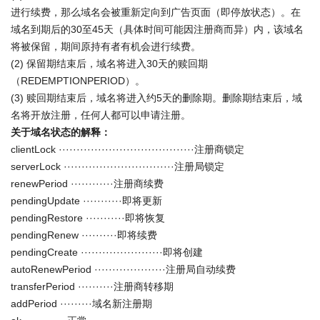
进行续费，那么域名会被重新定向到广告页面（即停放状态）。在
域名到期后的30至45天（具体时间可能因注册商而异）内，该域名
将被保留，期间原持有者有机会进行续费。
(2) 保留期结束后，域名将进入30天的赎回期
（REDEMPTIONPERIOD）。
(3) 赎回期结束后，域名将进入约5天的删除期。删除期结束后，域
名将开放注册，任何人都可以申请注册。
关于域名状态的解释：
clientLock ······································注册商锁定
serverLock ·······························注册局锁定
renewPeriod ············注册商续费
pendingUpdate ···········即将更新
pendingRestore ···········即将恢复
pendingRenew ··········即将续费
pendingCreate ·······················即将创建
autoRenewPeriod ····················注册局自动续费
transferPeriod ··········注册商转移期
addPeriod ·········域名新注册期