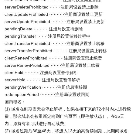
serverDeleteProhibited ·······注册局设置禁止删除
clientUpdateProhibited ··········注册商设置禁止更新
serverUpdateProhibited ··········注册局设置禁止更新
pendingDelete ··········注册局设置待删除
pendingTransfer ·······注册局设置转移过程中
clientTransferProhibited ··········注册商设置禁止转移
serverTransferProhibited ··········注册局设置禁止转移
clientRenewProhibited ··········注册商设置禁止续费
serverRenewProhibited ·······注册局设置禁止续费
clientHold ··········注册商设置暂停解析
serverHold ··········注册局设置暂停解析
pendingVerification ··········注册信息审核期
redemptionPeriod ··········注册局设置赎回期
国内域名：
(1) 域名在到期当天会停止解析，如果在接下来的72小时内未进行续
费，那么域名会被重新定向到广告页面（即停放状态）。在35天
内，原持有者可以进行自动续费。
(2) 域名过期后36至48天，将进入13天的高价赎回期，此期间域名