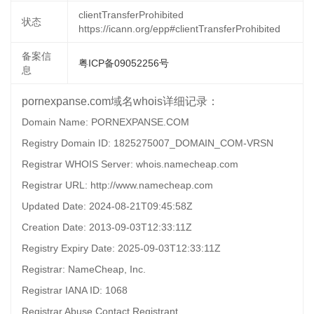
clientTransferProhibited
状态
https://icann.org/epp#clientTransferProhibited
备案信
粤ICP备09052256号
息
pornexpanse.com域名whois详细记录：
Domain Name: PORNEXPANSE.COM
Registry Domain ID: 1825275007_DOMAIN_COM-VRSN
Registrar WHOIS Server: whois.namecheap.com
Registrar URL: http://www.namecheap.com
Updated Date: 2024-08-21T09:45:58Z
Creation Date: 2013-09-03T12:33:11Z
Registry Expiry Date: 2025-09-03T12:33:11Z
Registrar: NameCheap, Inc.
Registrar IANA ID: 1068
Registrar Abuse Contact Registrant