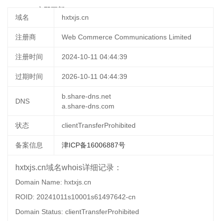
23:35:11
立即更新
域名
hxtxjs.cn
注册商
Web Commerce Communications Limited
注册时间
2024-10-11 04:44:39
过期时间
2026-10-11 04:44:39
b.share-dns.net
DNS
a.share-dns.com
状态
clientTransferProhibited
备案信息
津ICP备16006887号
hxtxjs.cn域名whois详细记录：
Domain Name: hxtxjs.cn
ROID: 20241011s10001s61497642-cn
Domain Status: clientTransferProhibited