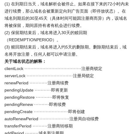
(1) 在到期日当天，域名解析会被停止。如果在接下来的72小时内未
进行续费，那么域名会被重新定向到广告页面（即停放状态）。在
域名到期后的30至45天（具体时间可能因注册商而异）内，该域名
将被保留，期间原持有者有机会进行续费。
(2) 保留期结束后，域名将进入30天的赎回期
（REDEMPTIONPERIOD）。
(3) 赎回期结束后，域名将进入约5天的删除期。删除期结束后，域
名将开放注册，任何人都可以申请注册。
关于域名状态的解释：
clientLock ······································注册商锁定
serverLock ·······························注册局锁定
renewPeriod ············注册商续费
pendingUpdate ···········即将更新
pendingRestore ···········即将恢复
pendingRenew ··········即将续费
pendingCreate ·······················即将创建
autoRenewPeriod ····················注册局自动续费
transferPeriod ··········注册商转移期
addPeriod ·········域名新注册期