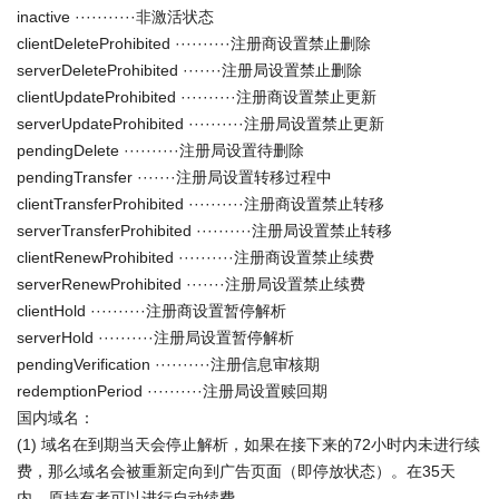
inactive ···········非激活状态
clientDeleteProhibited ··········注册商设置禁止删除
serverDeleteProhibited ·······注册局设置禁止删除
clientUpdateProhibited ··········注册商设置禁止更新
serverUpdateProhibited ··········注册局设置禁止更新
pendingDelete ··········注册局设置待删除
pendingTransfer ·······注册局设置转移过程中
clientTransferProhibited ··········注册商设置禁止转移
serverTransferProhibited ··········注册局设置禁止转移
clientRenewProhibited ··········注册商设置禁止续费
serverRenewProhibited ·······注册局设置禁止续费
clientHold ··········注册商设置暂停解析
serverHold ··········注册局设置暂停解析
pendingVerification ··········注册信息审核期
redemptionPeriod ··········注册局设置赎回期
国内域名：
(1) 域名在到期当天会停止解析，如果在接下来的72小时内未进行续
费，那么域名会被重新定向到广告页面（即停放状态）。在35天
内，原持有者可以进行自动续费。