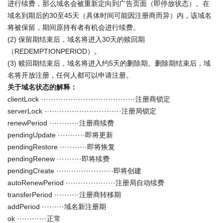
进行续费，那么域名会被重新定向到广告页面（即停放状态）。在
域名到期后的30至45天（具体时间可能因注册商而异）内，该域名
将被保留，期间原持有者有机会进行续费。
(2) 保留期结束后，域名将进入30天的赎回期
（REDEMPTIONPERIOD）。
(3) 赎回期结束后，域名将进入约5天的删除期。删除期结束后，域
名将开放注册，任何人都可以申请注册。
关于域名状态的解释：
clientLock ······································注册商锁定
serverLock ·······························注册局锁定
renewPeriod ············注册商续费
pendingUpdate ···········即将更新
pendingRestore ···········即将恢复
pendingRenew ··········即将续费
pendingCreate ·······················即将创建
autoRenewPeriod ····················注册局自动续费
transferPeriod ··········注册商转移期
addPeriod ·········域名新注册期
ok ············正常