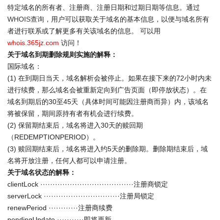
特定域名的所有者、注册商、注册日期和过期日期等信息。通过
WHOIS查询
，用户可以获取关于域名的基本信息，以便与域名所有
者进行联系或了解更多有关该域名的信息。 可以用
whois.365jz.com
访问！
关于域名到期删除规则实施的解释：
国际域名：
(1) 在到期日当天，域名解析会被停止。如果在接下来的72小时内未
进行续费，那么域名会被重新定向到广告页面（即停放状态）。在
域名到期后的30至45天（具体时间可能因注册商而异）内，该域名
将被保留，期间原持有者有机会进行续费。
(2) 保留期结束后，域名将进入30天的赎回期
（REDEMPTIONPERIOD）。
(3) 赎回期结束后，域名将进入约5天的删除期。删除期结束后，域
名将开放注册，任何人都可以申请注册。
关于域名状态的解释：
clientLock ······································注册商锁定
serverLock ·······························注册局锁定
renewPeriod ············注册商续费
pendingUpdate ···········即将更新