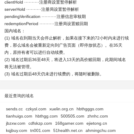
clientHold ··········注册商设置暂停解析
serverHold ··········注册局设置暂停解析
pendingVerification ··········注册信息审核期
redemptionPeriod ··········注册局设置赎回期
国内域名：
(1) 域名在到期当天会停止解析，如果在接下来的72小时内未进行续
费，那么域名会被重新定向到广告页面（即停放状态）。在35天
内，原持有者可以进行自动续费。
(2) 域名过期后36至48天，将进入13天的高价赎回期，此期间域名
将无法被管理。
(3) 域名过期后48天仍未进行续费的，将随时被删除。
最近查询的域名
sends.cc
czkysl.com
xuelin.org.cn
hbthgggs.com
tianhuigs.com
hbthgg.com
500505.com
zhnhc.com
jbzxw.com
cdfskzp.com
168gamer.com
ejietong.cn
kqjbuy.com
tn001.com
51health.net.cn
ahmingchu.com