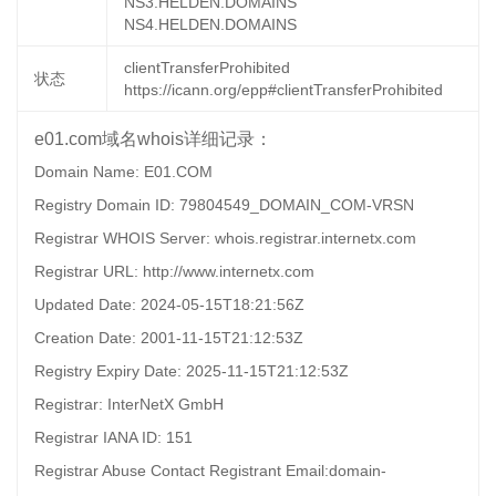
NS3.HELDEN.DOMAINS
NS4.HELDEN.DOMAINS
clientTransferProhibited
状态
https://icann.org/epp#clientTransferProhibited
e01.com域名whois详细记录：
Domain Name: E01.COM
Registry Domain ID: 79804549_DOMAIN_COM-VRSN
Registrar WHOIS Server: whois.registrar.internetx.com
Registrar URL: http://www.internetx.com
Updated Date: 2024-05-15T18:21:56Z
Creation Date: 2001-11-15T21:12:53Z
Registry Expiry Date: 2025-11-15T21:12:53Z
Registrar: InterNetX GmbH
Registrar IANA ID: 151
Registrar Abuse Contact Registrant Email:domain-