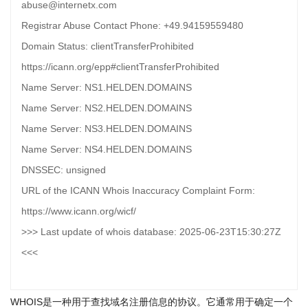
abuse@internetx.com
Registrar Abuse Contact Phone: +49.94159559480
Domain Status: clientTransferProhibited
https://icann.org/epp#clientTransferProhibited
Name Server: NS1.HELDEN.DOMAINS
Name Server: NS2.HELDEN.DOMAINS
Name Server: NS3.HELDEN.DOMAINS
Name Server: NS4.HELDEN.DOMAINS
DNSSEC: unsigned
URL of the ICANN Whois Inaccuracy Complaint Form:
https://www.icann.org/wicf/
>>> Last update of whois database: 2025-06-23T15:30:27Z
<<<
WHOIS是一种用于查找域名注册信息的协议。它通常用于确定一个