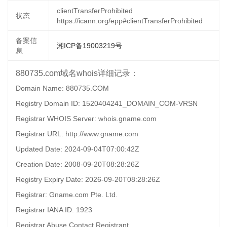
clientTransferProhibited
状态
https://icann.org/epp#clientTransferProhibited
备案信
湘ICP备19003219号
息
880735.com域名whois详细记录：
Domain Name: 880735.COM
Registry Domain ID: 1520404241_DOMAIN_COM-VRSN
Registrar WHOIS Server: whois.gname.com
Registrar URL: http://www.gname.com
Updated Date: 2024-09-04T07:00:42Z
Creation Date: 2008-09-20T08:28:26Z
Registry Expiry Date: 2026-09-20T08:28:26Z
Registrar: Gname.com Pte. Ltd.
Registrar IANA ID: 1923
Registrar Abuse Contact Registrant