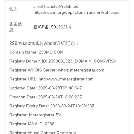
clientTransferProhibited
状态
https://icann.org/epp#clientTransferProhibited
备案信
黔ICP备15012621号
息
299mu.com域名whois详细记录：
Domain Name: 299MU.COM
Registry Domain ID: 2969601323_DOMAIN_COM-VRSN
Registrar WHOIS Server: whois.metaregistrar.com
Registrar URL: http://www.metaregistrar.com
Updated Date: 2025-03-28T09:40:04Z
Creation Date: 2025-03-24T18:28:23Z
Registry Expiry Date: 2026-03-24T18:28:23Z
Registrar: Metaregistrar BV
Registrar IANA ID: 2288
Registrar Abuse Contact Registrant