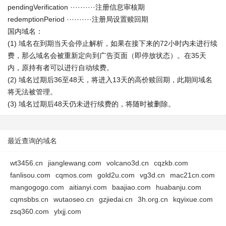
pendingVerification ··········注册信息审核期
redemptionPeriod ··········注册局设置赎回期
国内域名：
(1) 域名在到期当天会停止解析，如果在接下来的72小时内未进行续
费，那么域名会被重新定向到广告页面（即停放状态）。在35天
内，原持有者可以进行自动续费。
(2) 域名过期后36至48天，将进入13天的高价赎回期，此期间域名
将无法被管理。
(3) 域名过期后48天仍未进行续费的，将随时被删除。
最近查询的域名
wt3456.cn
jianglewang.com
volcano3d.cn
cqzkb.com
fanlisou.com
cqmos.com
gold2u.com
vg3d.cn
mac21cn.com
mangogogo.com
aitianyi.com
baajiao.com
huabanju.com
cqmsbbs.cn
wutaoseo.cn
gzjiedai.cn
3h.org.cn
kqyixue.com
zsq360.com
ylxjj.com