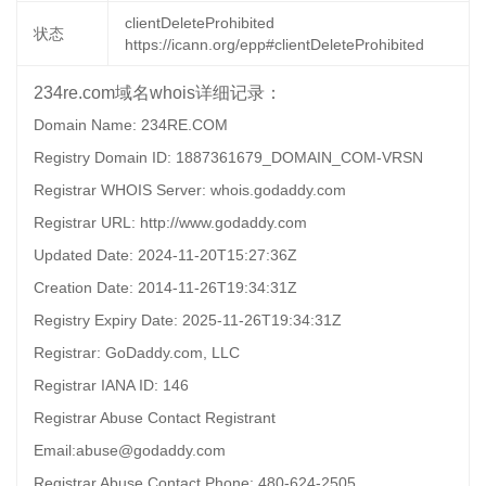
clientDeleteProhibited
状态
https://icann.org/epp#clientDeleteProhibited
234re.com域名whois详细记录：
Domain Name: 234RE.COM
Registry Domain ID: 1887361679_DOMAIN_COM-VRSN
Registrar WHOIS Server: whois.godaddy.com
Registrar URL: http://www.godaddy.com
Updated Date: 2024-11-20T15:27:36Z
Creation Date: 2014-11-26T19:34:31Z
Registry Expiry Date: 2025-11-26T19:34:31Z
Registrar: GoDaddy.com, LLC
Registrar IANA ID: 146
Registrar Abuse Contact Registrant
Email:abuse@godaddy.com
Registrar Abuse Contact Phone: 480-624-2505