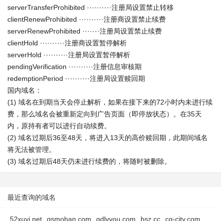
serverTransferProhibited ··········注册局设置禁止转移
clientRenewProhibited ··········注册商设置禁止续费
serverRenewProhibited ·······注册局设置禁止续费
clientHold ··········注册商设置暂停解析
serverHold ··········注册局设置暂停解析
pendingVerification ··········注册信息审核期
redemptionPeriod ··········注册局设置赎回期
国内域名：
(1) 域名在到期当天会停止解析，如果在接下来的72小时内未进行续
费，那么域名会被重新定向到广告页面（即停放状态）。在35天
内，原持有者可以进行自动续费。
(2) 域名过期后36至48天，将进入13天的高价赎回期，此期间域名
将无法被管理。
(3) 域名过期后48天仍未进行续费的，将随时被删除。
最近查询的域名
52xuyi.net
gsmoban.com
gdlvyou.com
bsz.cc
cq-city.com