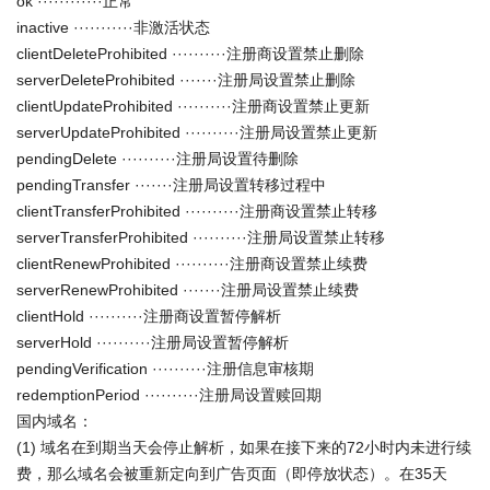
ok ············正常
inactive ···········非激活状态
clientDeleteProhibited ··········注册商设置禁止删除
serverDeleteProhibited ·······注册局设置禁止删除
clientUpdateProhibited ··········注册商设置禁止更新
serverUpdateProhibited ··········注册局设置禁止更新
pendingDelete ··········注册局设置待删除
pendingTransfer ·······注册局设置转移过程中
clientTransferProhibited ··········注册商设置禁止转移
serverTransferProhibited ··········注册局设置禁止转移
clientRenewProhibited ··········注册商设置禁止续费
serverRenewProhibited ·······注册局设置禁止续费
clientHold ··········注册商设置暂停解析
serverHold ··········注册局设置暂停解析
pendingVerification ··········注册信息审核期
redemptionPeriod ··········注册局设置赎回期
国内域名：
(1) 域名在到期当天会停止解析，如果在接下来的72小时内未进行续
费，那么域名会被重新定向到广告页面（即停放状态）。在35天