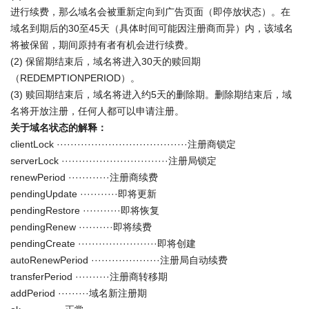
进行续费，那么域名会被重新定向到广告页面（即停放状态）。在
域名到期后的30至45天（具体时间可能因注册商而异）内，该域名
将被保留，期间原持有者有机会进行续费。
(2) 保留期结束后，域名将进入30天的赎回期
（REDEMPTIONPERIOD）。
(3) 赎回期结束后，域名将进入约5天的删除期。删除期结束后，域
名将开放注册，任何人都可以申请注册。
关于域名状态的解释：
clientLock ······································注册商锁定
serverLock ·······························注册局锁定
renewPeriod ············注册商续费
pendingUpdate ···········即将更新
pendingRestore ···········即将恢复
pendingRenew ··········即将续费
pendingCreate ·······················即将创建
autoRenewPeriod ····················注册局自动续费
transferPeriod ··········注册商转移期
addPeriod ·········域名新注册期