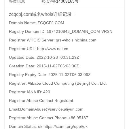
备案信息
鄂ICP备14009163号
zcqcpj.com域名whois详细记录：
Domain Name: ZCQCPJ.COM
Registry Domain ID: 1974210843_DOMAIN_COM-VRSN
Registrar WHOIS Server: grs-whois.hichina.com
Registrar URL: http://www.net.cn
Updated Date: 2022-10-28T00:31:29Z
Creation Date: 2015-11-02T06:03:06Z
Registry Expiry Date: 2025-11-02T06:03:06Z
Registrar: Alibaba Cloud Computing (Beijing) Co., Ltd.
Registrar IANA ID: 420
Registrar Abuse Contact Registrant
Email:DomainAbuse@service.aliyun.com
Registrar Abuse Contact Phone: +86.95187
Domain Status: ok https://icann.org/epp#ok