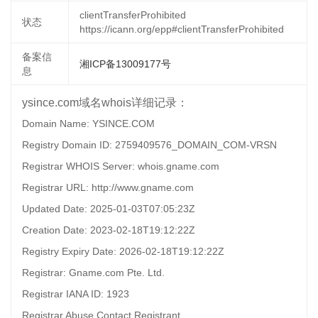
clientTransferProhibited
状态
https://icann.org/epp#clientTransferProhibited
备案信
湘ICP备13009177号
息
ysince.com域名whois详细记录：
Domain Name: YSINCE.COM
Registry Domain ID: 2759409576_DOMAIN_COM-VRSN
Registrar WHOIS Server: whois.gname.com
Registrar URL: http://www.gname.com
Updated Date: 2025-01-03T07:05:23Z
Creation Date: 2023-02-18T19:12:22Z
Registry Expiry Date: 2026-02-18T19:12:22Z
Registrar: Gname.com Pte. Ltd.
Registrar IANA ID: 1923
Registrar Abuse Contact Registrant