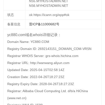
NS5.MYHOSTADMIN.NET
NS6.MYHOSTADMIN.NET
状态
ok https://icann.org/epp#ok
备案信息
晋ICP备11000682号
yc880.com域名whois详细记录：
Domain Name: YC880.COM
Registry Domain ID: 2692143151_DOMAIN_COM-VRSN
Registrar WHOIS Server: grs-whois.hichina.com
Registrar URL: http://wanwang.aliyun.com
Updated Date: 2025-04-15T02:58:14Z
Creation Date: 2022-04-26T18:27:23Z
Registry Expiry Date: 2028-04-26T18:27:23Z
Registrar: Alibaba Cloud Computing Ltd. d/b/a HiChina
(www.net.cn)