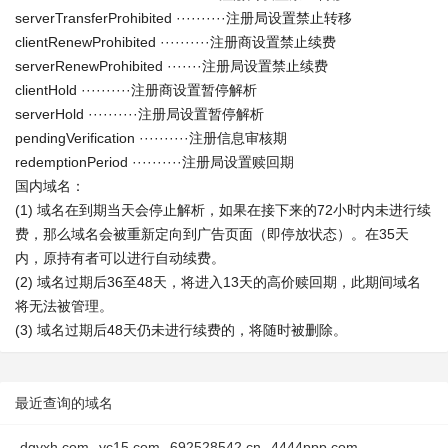
serverTransferProhibited ··········注册局设置禁止转移
clientRenewProhibited ··········注册商设置禁止续费
serverRenewProhibited ·······注册局设置禁止续费
clientHold ··········注册商设置暂停解析
serverHold ··········注册局设置暂停解析
pendingVerification ··········注册信息审核期
redemptionPeriod ··········注册局设置赎回期
国内域名：
(1) 域名在到期当天会停止解析，如果在接下来的72小时内未进行续
费，那么域名会被重新定向到广告页面（即停放状态）。在35天
内，原持有者可以进行自动续费。
(2) 域名过期后36至48天，将进入13天的高价赎回期，此期间域名
将无法被管理。
(3) 域名过期后48天仍未进行续费的，将随时被删除。
最近查询的域名
dgyxh.com
yc15.com
692528542.cn
4444ppp.com