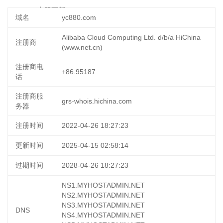
09:33:26
立即更新
域名
yc880.com
Alibaba Cloud Computing Ltd. d/b/a HiChina
注册商
(www.net.cn)
注册商电
+86.95187
话
注册商服
grs-whois.hichina.com
务器
注册时间
2022-04-26 18:27:23
更新时间
2025-04-15 02:58:14
过期时间
2028-04-26 18:27:23
NS1.MYHOSTADMIN.NET
NS2.MYHOSTADMIN.NET
NS3.MYHOSTADMIN.NET
DNS
NS4.MYHOSTADMIN.NET