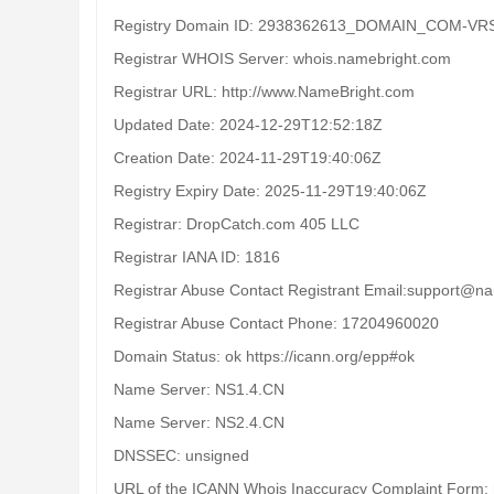
Registry Domain ID: 2938362613_DOMAIN_COM-VR
Registrar WHOIS Server: whois.namebright.com
Registrar URL: http://www.NameBright.com
Updated Date: 2024-12-29T12:52:18Z
Creation Date: 2024-11-29T19:40:06Z
Registry Expiry Date: 2025-11-29T19:40:06Z
Registrar: DropCatch.com 405 LLC
Registrar IANA ID: 1816
Registrar Abuse Contact Registrant Email:support@n
Registrar Abuse Contact Phone: 17204960020
Domain Status: ok https://icann.org/epp#ok
Name Server: NS1.4.CN
Name Server: NS2.4.CN
DNSSEC: unsigned
URL of the ICANN Whois Inaccuracy Complaint Form: h