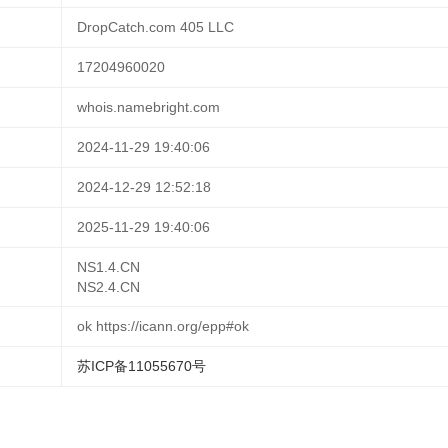
DropCatch.com 405 LLC
17204960020
whois.namebright.com
2024-11-29 19:40:06
2024-12-29 12:52:18
2025-11-29 19:40:06
NS1.4.CN
NS2.4.CN
ok https://icann.org/epp#ok
苏ICP备11055670号