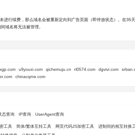
时内未进行续费，那么域名会被重新定向到广告页面（即停放状态）。在35
此期间域名将无法被管理。
xgp.com
u9youxi.com
qichemuju.cn
rl0574.com
dgvivi.com
srban
ier.com
chinacqme.com
p状态查询
IP查询
UserAgent查询
解密工具
简体/繁体互转工具
网页代码JS加密工具
进制间的相互转换