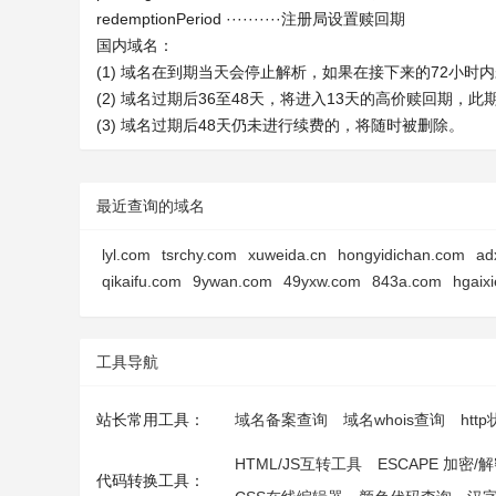
redemptionPeriod ··········注册局设置赎回期
国内域名：
(1) 域名在到期当天会停止解析，如果在接下来的72小
(2) 域名过期后36至48天，将进入13天的高价赎回期，
(3) 域名过期后48天仍未进行续费的，将随时被删除。
最近查询的域名
lyl.com
tsrchy.com
xuweida.cn
hongyidichan.com
ad
qikaifu.com
9ywan.com
49yxw.com
843a.com
hgaix
工具导航
站长常用工具：
域名备案查询
域名whois查询
htt
HTML/JS互转工具
ESCAPE 加密/
代码转换工具：