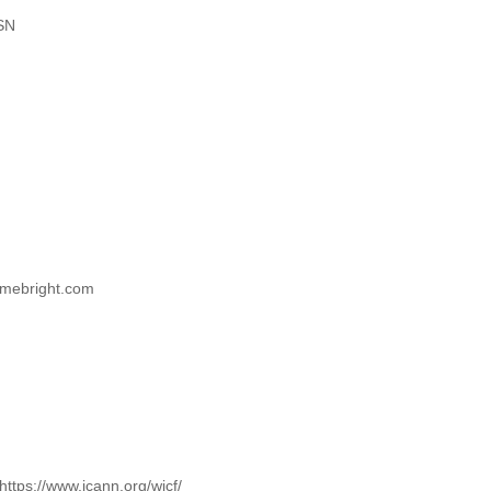
SN
amebright.com
ttps://www.icann.org/wicf/