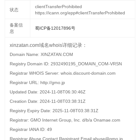
clientTransferProhibited
状态
https://icann.org/epp#clientTransferProhibited
备案信
蜀ICP备12017896号
息
xinzatan.com域名whois详细记录：
Domain Name: XINZATAN.COM
Registry Domain ID: 2932490195_DOMAIN_COM-VRSN
Registrar WHOIS Server: whois.discount-domain.com
Registrar URL: http://gmo.jp
Updated Date: 2024-11-08T06:30:46Z
Creation Date: 2024-11-08T03:38:31Z
Registry Expiry Date: 2025-11-08T03:38:31Z
Registrar: GMO Internet Group, Inc. d/b/a Onamae.com
Registrar IANA ID: 49
Registrar Abuse Contact Registrant Email:abuse@gmo.jp