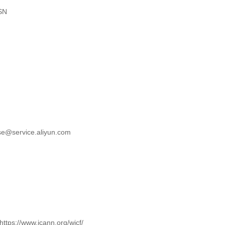
SN
se@service.aliyun.com
ttps://www.icann.org/wicf/