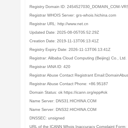
Registry Domain ID: 2454527030_DOMAIN_COM-VR
Registrar WHOIS Server: grs-whois.hichina.com
Registrar URL: http://www.net.cn
Updated Date: 2025-08-05T05:52:29Z
Creation Date: 2019-11-13T06:13:41Z
Registry Expiry Date: 2026-11-13T06:13:41Z
Registrar: Alibaba Cloud Computing (Beijing) Co., Ltd.
Registrar IANA ID: 420
Registrar Abuse Contact Registrant Email:DomainAbu
Registrar Abuse Contact Phone: +86.95187
Domain Status: ok https://icann.org/epp#ok
Name Server: DNS31.HICHINA.COM
Name Server: DNS32.HICHINA.COM
DNSSEC: unsigned
URL of the ICANN Whois Inaccuracy Complaint Form: h