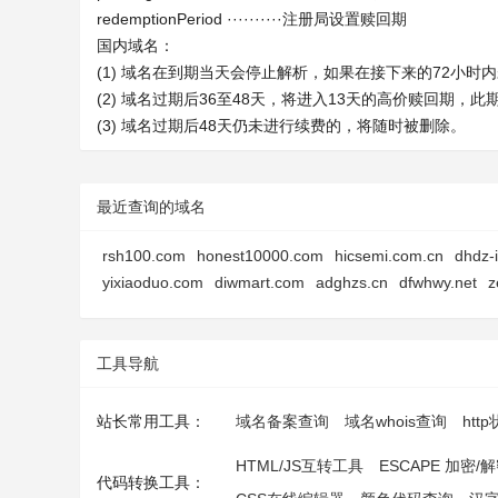
redemptionPeriod ··········注册局设置赎回期
国内域名：
(1) 域名在到期当天会停止解析，如果在接下来的72小
(2) 域名过期后36至48天，将进入13天的高价赎回期，
(3) 域名过期后48天仍未进行续费的，将随时被删除。
最近查询的域名
rsh100.com
honest10000.com
hicsemi.com.cn
dhdz-
yixiaoduo.com
diwmart.com
adghzs.cn
dfwhwy.net
z
工具导航
站长常用工具：
域名备案查询
域名whois查询
htt
HTML/JS互转工具
ESCAPE 加密/
代码转换工具：