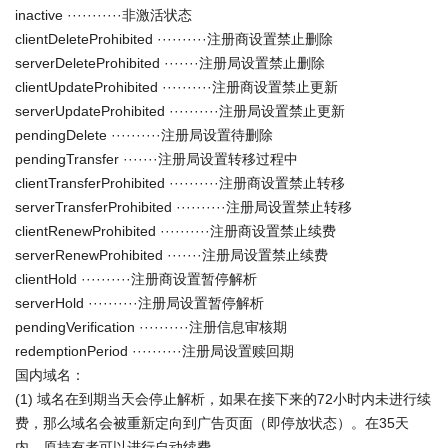
inactive ···········非激活状态
clientDeleteProhibited ··········注册商设置禁止删除
serverDeleteProhibited ·······注册局设置禁止删除
clientUpdateProhibited ··········注册商设置禁止更新
serverUpdateProhibited ··········注册局设置禁止更新
pendingDelete ··········注册局设置待删除
pendingTransfer ·······注册局设置转移过程中
clientTransferProhibited ··········注册商设置禁止转移
serverTransferProhibited ··········注册局设置禁止转移
clientRenewProhibited ··········注册商设置禁止续费
serverRenewProhibited ·······注册局设置禁止续费
clientHold ··········注册商设置暂停解析
serverHold ··········注册局设置暂停解析
pendingVerification ··········注册信息审核期
redemptionPeriod ··········注册局设置赎回期
国内域名：
(1) 域名在到期当天会停止解析，如果在接下来的72小时内未进行续
费，那么域名会被重新定向到广告页面（即停放状态）。在35天
内，原持有者可以进行自动续费。