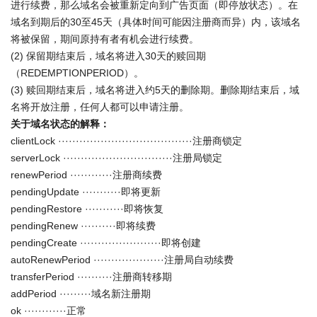
进行续费，那么域名会被重新定向到广告页面（即停放状态）。在
域名到期后的30至45天（具体时间可能因注册商而异）内，该域名
将被保留，期间原持有者有机会进行续费。
(2) 保留期结束后，域名将进入30天的赎回期
（REDEMPTIONPERIOD）。
(3) 赎回期结束后，域名将进入约5天的删除期。删除期结束后，域
名将开放注册，任何人都可以申请注册。
关于域名状态的解释：
clientLock ······································注册商锁定
serverLock ·······························注册局锁定
renewPeriod ············注册商续费
pendingUpdate ···········即将更新
pendingRestore ···········即将恢复
pendingRenew ··········即将续费
pendingCreate ·······················即将创建
autoRenewPeriod ····················注册局自动续费
transferPeriod ··········注册商转移期
addPeriod ·········域名新注册期
ok ············正常