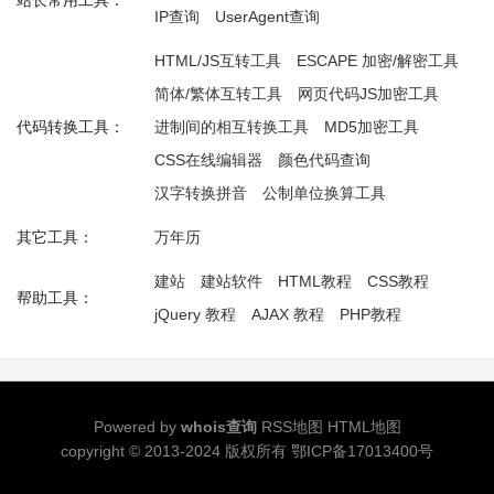
站长常用工具：
IP查询
UserAgent查询
HTML/JS互转工具
ESCAPE 加密/解密工具
简体/繁体互转工具
网页代码JS加密工具
代码转换工具：
进制间的相互转换工具
MD5加密工具
CSS在线编辑器
颜色代码查询
汉字转换拼音
公制单位换算工具
其它工具：
万年历
建站
建站软件
HTML教程
CSS教程
帮助工具：
jQuery 教程
AJAX 教程
PHP教程
Powered by
whois查询
RSS地图
HTML地图
copyright © 2013-2024 版权所有
鄂ICP备17013400号