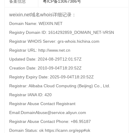
备案信息
粤ICP备13067386号
weixin.net域名whois详细记录：
Domain Name: WEIXIN.NET
Registry Domain ID: 1614292859_DOMAIN_NET-VRSN
Registrar WHOIS Server: grs-whois.hichina.com
Registrar URL: http://www.net.cn
Updated Date: 2024-08-29T12:01:57Z
Creation Date: 2010-09-04T18:20:52Z
Registry Expiry Date: 2025-09-04T18:20:52Z
Registrar: Alibaba Cloud Computing (Beijing) Co., Ltd.
Registrar IANA ID: 420
Registrar Abuse Contact Registrant
Email:DomainAbuse@service.aliyun.com
Registrar Abuse Contact Phone: +86.95187
Domain Status: ok https://icann.org/epp#ok