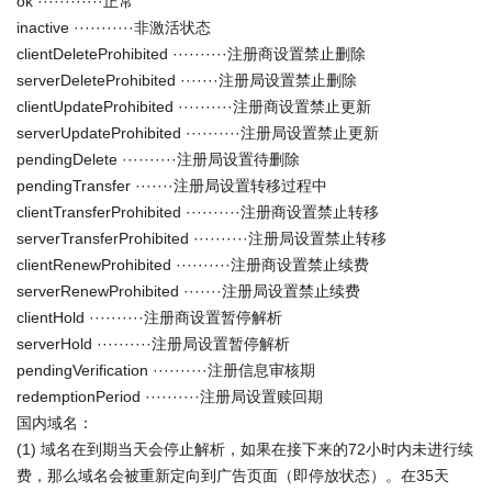
ok ············正常
inactive ···········非激活状态
clientDeleteProhibited ··········注册商设置禁止删除
serverDeleteProhibited ·······注册局设置禁止删除
clientUpdateProhibited ··········注册商设置禁止更新
serverUpdateProhibited ··········注册局设置禁止更新
pendingDelete ··········注册局设置待删除
pendingTransfer ·······注册局设置转移过程中
clientTransferProhibited ··········注册商设置禁止转移
serverTransferProhibited ··········注册局设置禁止转移
clientRenewProhibited ··········注册商设置禁止续费
serverRenewProhibited ·······注册局设置禁止续费
clientHold ··········注册商设置暂停解析
serverHold ··········注册局设置暂停解析
pendingVerification ··········注册信息审核期
redemptionPeriod ··········注册局设置赎回期
国内域名：
(1) 域名在到期当天会停止解析，如果在接下来的72小时内未进行续
费，那么域名会被重新定向到广告页面（即停放状态）。在35天