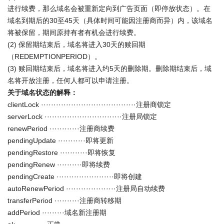
进行续费，那么域名会被重新定向到广告页面（即停放状态）。在
域名到期后的30至45天（具体时间可能因注册商而异）内，该域名
将被保留，期间原持有者有机会进行续费。
(2) 保留期结束后，域名将进入30天的赎回期
（REDEMPTIONPERIOD）。
(3) 赎回期结束后，域名将进入约5天的删除期。删除期结束后，域
名将开放注册，任何人都可以申请注册。
关于域名状态的解释：
clientLock ······································注册商锁定
serverLock ·······························注册局锁定
renewPeriod ············注册商续费
pendingUpdate ···········即将更新
pendingRestore ···········即将恢复
pendingRenew ··········即将续费
pendingCreate ·······················即将创建
autoRenewPeriod ····················注册局自动续费
transferPeriod ··········注册商转移期
addPeriod ·········域名新注册期