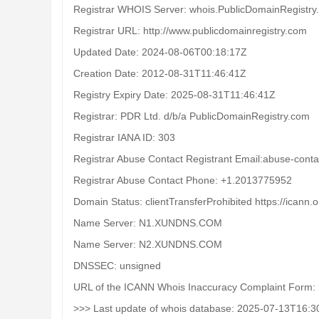
Registrar WHOIS Server: whois.PublicDomainRegistry
Registrar URL: http://www.publicdomainregistry.com
Updated Date: 2024-08-06T00:18:17Z
Creation Date: 2012-08-31T11:46:41Z
Registry Expiry Date: 2025-08-31T11:46:41Z
Registrar: PDR Ltd. d/b/a PublicDomainRegistry.com
Registrar IANA ID: 303
Registrar Abuse Contact Registrant Email:abuse-cont
Registrar Abuse Contact Phone: +1.2013775952
Domain Status: clientTransferProhibited https://icann.
Name Server: N1.XUNDNS.COM
Name Server: N2.XUNDNS.COM
DNSSEC: unsigned
URL of the ICANN Whois Inaccuracy Complaint Form: h
>>> Last update of whois database: 2025-07-13T16:3