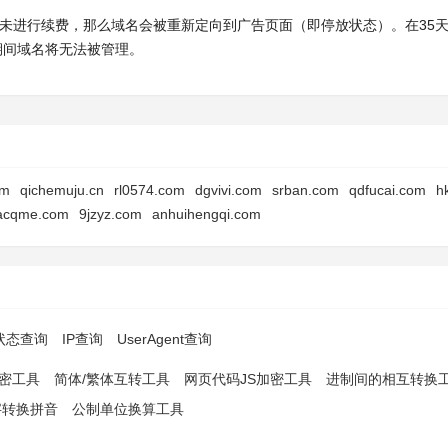
时内未进行续费，那么域名会被重新定向到广告页面（即停放状态）。在35
此期间域名将无法被管理。
om
qichemuju.cn
rl0574.com
dgvivi.com
srban.com
qdfucai.com
h
acqme.com
9jzyz.com
anhuihengqi.com
p状态查询
IP查询
UserAgent查询
解密工具
简体/繁体互转工具
网页代码JS加密工具
进制间的相互转换
字转换拼音
公制单位换算工具