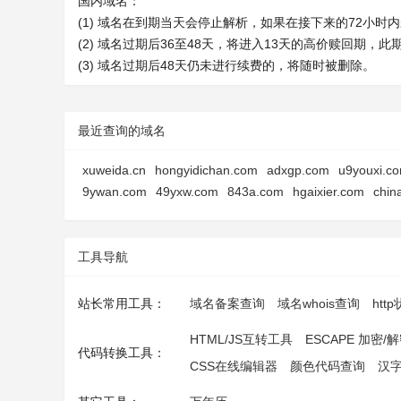
国内域名：
(1) 域名在到期当天会停止解析，如果在接下来的72小
(2) 域名过期后36至48天，将进入13天的高价赎回期，
(3) 域名过期后48天仍未进行续费的，将随时被删除。
最近查询的域名
xuweida.cn
hongyidichan.com
adxgp.com
u9youxi.c
9ywan.com
49yxw.com
843a.com
hgaixier.com
chin
工具导航
站长常用工具：
域名备案查询
域名whois查询
htt
HTML/JS互转工具
ESCAPE 加密/
代码转换工具：
CSS在线编辑器
颜色代码查询
汉