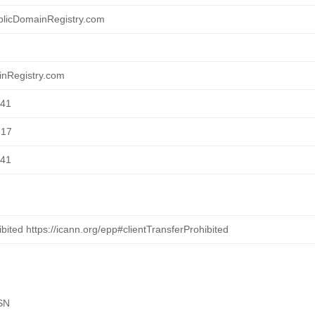
blicDomainRegistry.com
inRegistry.com
:41
:17
:41
ibited https://icann.org/epp#clientTransferProhibited
SN