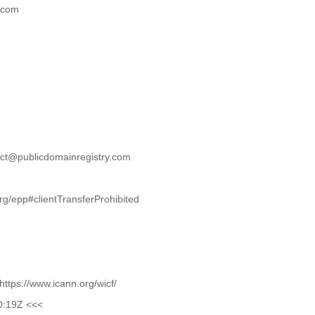
.com
act@publicdomainregistry.com
org/epp#clientTransferProhibited
ttps://www.icann.org/wicf/
0:19Z <<<