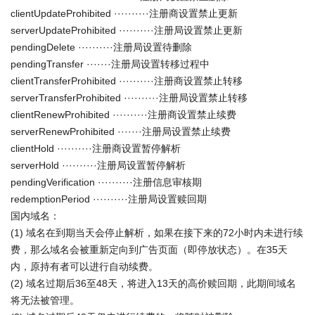
clientUpdateProhibited ··········注册商设置禁止更新
serverUpdateProhibited ··········注册局设置禁止更新
pendingDelete ··········注册局设置待删除
pendingTransfer ·······注册局设置转移过程中
clientTransferProhibited ··········注册商设置禁止转移
serverTransferProhibited ··········注册局设置禁止转移
clientRenewProhibited ··········注册商设置禁止续费
serverRenewProhibited ·······注册局设置禁止续费
clientHold ··········注册商设置暂停解析
serverHold ··········注册局设置暂停解析
pendingVerification ··········注册信息审核期
redemptionPeriod ··········注册局设置赎回期
国内域名：
(1) 域名在到期当天会停止解析，如果在接下来的72小时内未进行续
费，那么域名会被重新定向到广告页面（即停放状态）。在35天
内，原持有者可以进行自动续费。
(2) 域名过期后36至48天，将进入13天的高价赎回期，此期间域名
将无法被管理。