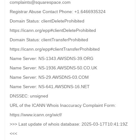
complaints@squarespace.com
Registrar Abuse Contact Phone: +1.6466935324
Domain Status: clientDeleteProhibited
https://icann.org/epp#clientDeleteProhibited
Domain Status: clientTransferProhibited
https://icann.org/epp#clientTransferProhibited
Name Server: NS-1343.AWSDNS-39.ORG
Name Server: NS-1936.AWSDNS-50.CO.UK
Name Server: NS-29.AWSDNS-03.COM
Name Server: NS-641.AWSDNS-16.NET
DNSSEC: unsigned
URL of the ICANN Whois Inaccuracy Complaint Form:
https://www.icann.org/wicf/
>>> Last update of whois database: 2025-03-17T10:41:19Z
<<<