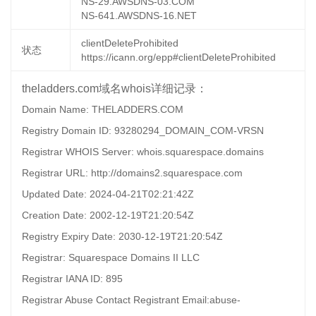
NS-29.AWSDNS-03.COM
NS-641.AWSDNS-16.NET
clientDeleteProhibited
状态
https://icann.org/epp#clientDeleteProhibited
theladders.com域名whois详细记录：
Domain Name: THELADDERS.COM
Registry Domain ID: 93280294_DOMAIN_COM-VRSN
Registrar WHOIS Server: whois.squarespace.domains
Registrar URL: http://domains2.squarespace.com
Updated Date: 2024-04-21T02:21:42Z
Creation Date: 2002-12-19T21:20:54Z
Registry Expiry Date: 2030-12-19T21:20:54Z
Registrar: Squarespace Domains II LLC
Registrar IANA ID: 895
Registrar Abuse Contact Registrant Email:abuse-