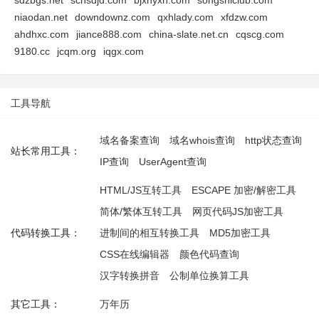
sdzbgs.net
schsdjd.com
bjxnyxh.com
songshiclub.com
niaodan.net
downdownz.com
qxhlady.com
xfdzw.com
ahdhxc.com
jiance888.com
china-slate.net.cn
cqscg.com
9180.cc
jcqm.org
iqgx.com
工具导航
域名备案查询
域名whois查询
http状态查询
站长常用工具：
IP查询
UserAgent查询
HTML/JS互转工具
ESCAPE 加密/解密工具
简体/繁体互转工具
网页代码JS加密工具
代码转换工具：
进制间的相互转换工具
MD5加密工具
CSS在线编辑器
颜色代码查询
汉字转换拼音
公制单位换算工具
其它工具：
万年历