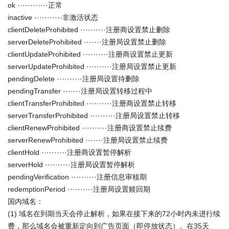
ok ············正常
inactive ···········非激活状态
clientDeleteProhibited ··········注册商设置禁止删除
serverDeleteProhibited ·······注册局设置禁止删除
clientUpdateProhibited ··········注册商设置禁止更新
serverUpdateProhibited ··········注册局设置禁止更新
pendingDelete ··········注册局设置待删除
pendingTransfer ·······注册局设置转移过程中
clientTransferProhibited ··········注册商设置禁止转移
serverTransferProhibited ··········注册局设置禁止转移
clientRenewProhibited ··········注册商设置禁止续费
serverRenewProhibited ·······注册局设置禁止续费
clientHold ··········注册商设置暂停解析
serverHold ··········注册局设置暂停解析
pendingVerification ··········注册信息审核期
redemptionPeriod ··········注册局设置赎回期
国内域名：
(1) 域名在到期当天会停止解析，如果在接下来的72小时内未进行续
费，那么域名会被重新定向到广告页面（即停放状态）。在35天