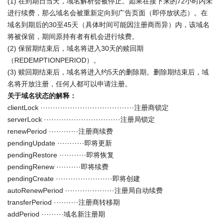
(1) 在到期日当天，域名解析会被停止。如果在接下来的72小时内未
进行续费，那么域名会被重新定向到广告页面（即停放状态）。在
域名到期后的30至45天（具体时间可能因注册商而异）内，该域名
将被保留，期间原持有者有机会进行续费。
(2) 保留期结束后，域名将进入30天的赎回期
（REDEMPTIONPERIOD）。
(3) 赎回期结束后，域名将进入约5天的删除期。删除期结束后，域
名将开放注册，任何人都可以申请注册。
关于域名状态的解释：
clientLock ······································注册商锁定
serverLock ·······························注册局锁定
renewPeriod ············注册商续费
pendingUpdate ···········即将更新
pendingRestore ···········即将恢复
pendingRenew ··········即将续费
pendingCreate ·······················即将创建
autoRenewPeriod ····················注册局自动续费
transferPeriod ··········注册商转移期
addPeriod ·········域名新注册期