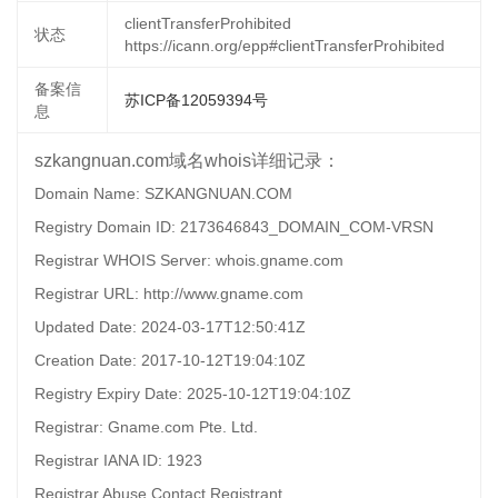
clientTransferProhibited
状态
https://icann.org/epp#clientTransferProhibited
备案信
苏ICP备12059394号
息
szkangnuan.com域名whois详细记录：
Domain Name: SZKANGNUAN.COM
Registry Domain ID: 2173646843_DOMAIN_COM-VRSN
Registrar WHOIS Server: whois.gname.com
Registrar URL: http://www.gname.com
Updated Date: 2024-03-17T12:50:41Z
Creation Date: 2017-10-12T19:04:10Z
Registry Expiry Date: 2025-10-12T19:04:10Z
Registrar: Gname.com Pte. Ltd.
Registrar IANA ID: 1923
Registrar Abuse Contact Registrant