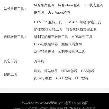
域名备案查询
域名whois查询
http状态查询
站长常用工具：
IP查询
UserAgent查询
HTML/JS互转工具
ESCAPE 加密/解密工具
简体/繁体互转工具
网页代码JS加密工具
代码转换工具：
进制间的相互转换工具
MD5加密工具
CSS在线编辑器
颜色代码查询
汉字转换拼音
公制单位换算工具
其它工具：
万年历
建站
建站软件
HTML教程
CSS教程
帮助工具：
jQuery 教程
AJAX 教程
PHP教程
Powered by
whois查询
RSS地图
HTML地图
copyright © 2013-2024 版权所有
鄂ICP备17013400号