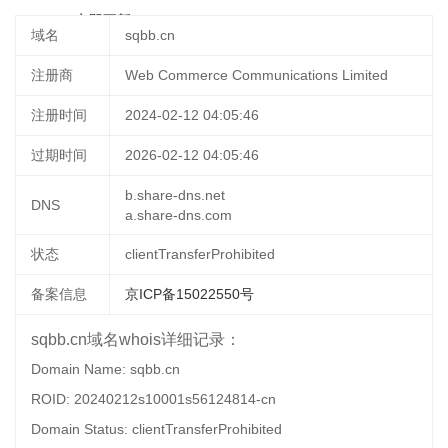
11:24:24
立即更新
域名
sqbb.cn
注册商
Web Commerce Communications Limited
注册时间
2024-02-12 04:05:46
过期时间
2026-02-12 04:05:46
b.share-dns.net
DNS
a.share-dns.com
状态
clientTransferProhibited
备案信息
京ICP备15022550号
sqbb.cn域名whois详细记录：
Domain Name: sqbb.cn
ROID: 20240212s10001s56124814-cn
Domain Status: clientTransferProhibited