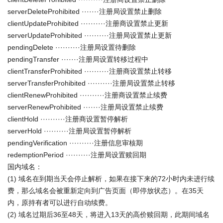
serverDeleteProhibited ·······注册局设置禁止删除
clientUpdateProhibited ··········注册商设置禁止更新
serverUpdateProhibited ··········注册局设置禁止更新
pendingDelete ··········注册局设置待删除
pendingTransfer ·······注册局设置转移过程中
clientTransferProhibited ··········注册商设置禁止转移
serverTransferProhibited ··········注册局设置禁止转移
clientRenewProhibited ··········注册商设置禁止续费
serverRenewProhibited ·······注册局设置禁止续费
clientHold ··········注册商设置暂停解析
serverHold ··········注册局设置暂停解析
pendingVerification ··········注册信息审核期
redemptionPeriod ··········注册局设置赎回期
国内域名：
(1) 域名在到期当天会停止解析，如果在接下来的72小时内未进行续
费，那么域名会被重新定向到广告页面（即停放状态）。在35天
内，原持有者可以进行自动续费。
(2) 域名过期后36至48天，将进入13天的高价赎回期，此期间域名