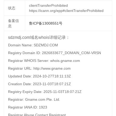
clientTransferProhibited
状态
https://icann.org/epp#clientTransferProhibited
备案信
鲁ICP备13008551号
息
sdzmdj.com域名whois详细记录：
Domain Name: SDZMDJ.COM
Registry Domain ID: 2826833677_DOMAIN_COM-VRSN
Registrar WHOIS Server: whois.gname.com
Registrar URL: http://www.gname.com
Updated Date: 2024-10-27T18:11:13Z
Creation Date: 2023-11-03T18:07:21Z
Registry Expiry Date: 2025-11-03T18:07:21Z
Registrar: Gname.com Pte. Ltd.
Registrar IANA ID: 1923
Registrar Abuse Contact Registrant