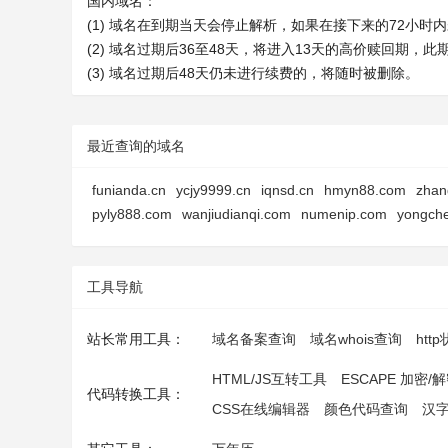
国内域名：
(1) 域名在到期当天会停止解析，如果在接下来的72小
(2) 域名过期后36至48天，将进入13天的高价赎回期，
(3) 域名过期后48天仍未进行续费的，将随时被删除。
最近查询的域名
funianda.cn
ycjy9999.cn
iqnsd.cn
hmyn88.com
zhan
pyly888.com
wanjiudianqi.com
numenip.com
yongch
工具导航
站长常用工具：
域名备案查询
域名whois查询
htt
HTML/JS互转工具
ESCAPE 加密/
代码转换工具：
CSS在线编辑器
颜色代码查询
汉