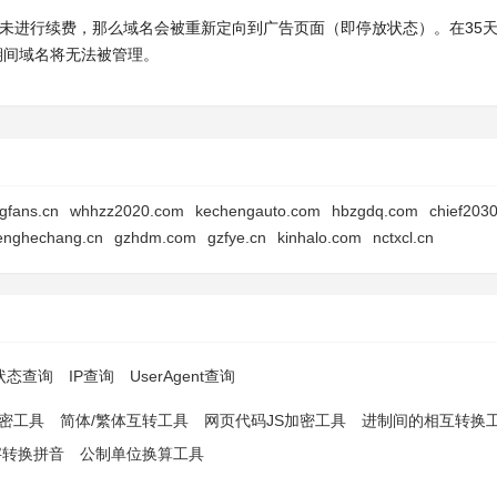
时内未进行续费，那么域名会被重新定向到广告页面（即停放状态）。在35
此期间域名将无法被管理。
gfans.cn
whhzz2020.com
kechengauto.com
hbzgdq.com
chief203
enghechang.cn
gzhdm.com
gzfye.cn
kinhalo.com
nctxcl.cn
p状态查询
IP查询
UserAgent查询
解密工具
简体/繁体互转工具
网页代码JS加密工具
进制间的相互转换
字转换拼音
公制单位换算工具