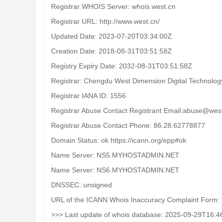
Registrar WHOIS Server: whois.west.cn
Registrar URL: http://www.west.cn/
Updated Date: 2023-07-20T03:34:00Z
Creation Date: 2018-08-31T03:51:58Z
Registry Expiry Date: 2032-08-31T03:51:58Z
Registrar: Chengdu West Dimension Digital Technology
Registrar IANA ID: 1556
Registrar Abuse Contact Registrant Email:abuse@wes
Registrar Abuse Contact Phone: 86.28.62778877
Domain Status: ok https://icann.org/epp#ok
Name Server: NS5.MYHOSTADMIN.NET
Name Server: NS6.MYHOSTADMIN.NET
DNSSEC: unsigned
URL of the ICANN Whois Inaccuracy Complaint Form: h
>>> Last update of whois database: 2025-09-29T16:4