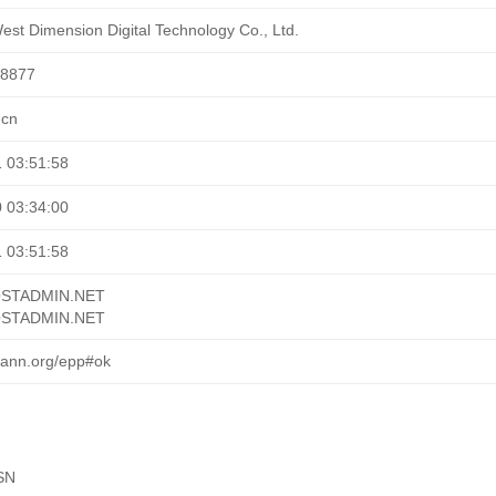
st Dimension Digital Technology Co., Ltd.
78877
.cn
 03:51:58
 03:34:00
 03:51:58
STADMIN.NET
STADMIN.NET
icann.org/epp#ok
SN