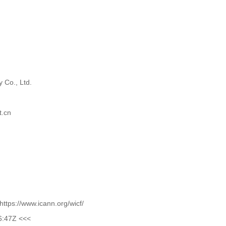
 Co., Ltd.
t.cn
ttps://www.icann.org/wicf/
6:47Z <<<