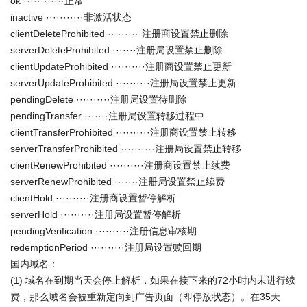
ok ············正常
inactive ···········非激活状态
clientDeleteProhibited ··········注册商设置禁止删除
serverDeleteProhibited ·······注册局设置禁止删除
clientUpdateProhibited ··········注册商设置禁止更新
serverUpdateProhibited ··········注册局设置禁止更新
pendingDelete ··········注册局设置待删除
pendingTransfer ·······注册局设置转移过程中
clientTransferProhibited ··········注册商设置禁止转移
serverTransferProhibited ··········注册局设置禁止转移
clientRenewProhibited ··········注册商设置禁止续费
serverRenewProhibited ·······注册局设置禁止续费
clientHold ··········注册商设置暂停解析
serverHold ··········注册局设置暂停解析
pendingVerification ··········注册信息审核期
redemptionPeriod ··········注册局设置赎回期
国内域名：
(1) 域名在到期当天会停止解析，如果在接下来的72小时内未进行续
费，那么域名会被重新定向到广告页面（即停放状态）。在35天