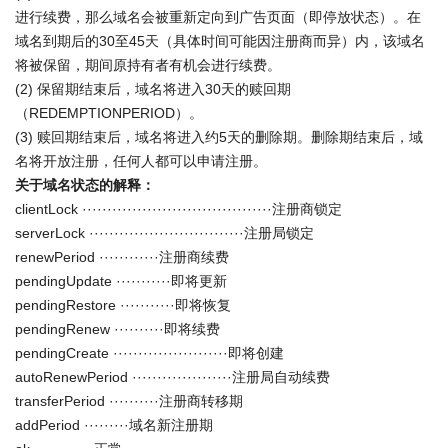
进行续费，那么域名会被重新定向到广告页面（即停放状态）。在
域名到期后的30至45天（具体时间可能因注册商而异）内，该域名
将被保留，期间原持有者有机会进行续费。
(2) 保留期结束后，域名将进入30天的赎回期
（REDEMPTIONPERIOD）。
(3) 赎回期结束后，域名将进入约5天的删除期。删除期结束后，域
名将开放注册，任何人都可以申请注册。
关于域名状态的解释：
clientLock ······································注册商锁定
serverLock ·······························注册局锁定
renewPeriod ············注册商续费
pendingUpdate ···········即将更新
pendingRestore ···········即将恢复
pendingRenew ··········即将续费
pendingCreate ·······················即将创建
autoRenewPeriod ····················注册局自动续费
transferPeriod ··········注册商转移期
addPeriod ·········域名新注册期