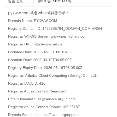
备案信息
豫ICP备15019144号
pyxww.com域名whois详细记录：
Domain Name: PYXWW.COM
Registry Domain ID: 1426535784_DOMAIN_COM-VRSN
Registrar WHOIS Server: grs-whois.hichina.com
Registrar URL: http://www.net.cn
Updated Date: 2025-02-25T00:18:46Z
Creation Date: 2008-03-19T06:05:00Z
Registry Expiry Date: 2026-03-19T06:05:00Z
Registrar: Alibaba Cloud Computing (Beijing) Co., Ltd.
Registrar IANA ID: 420
Registrar Abuse Contact Registrant
Email:DomainAbuse@service.aliyun.com
Registrar Abuse Contact Phone: +86.95187
Domain Status: ok https://icann.org/epp#ok