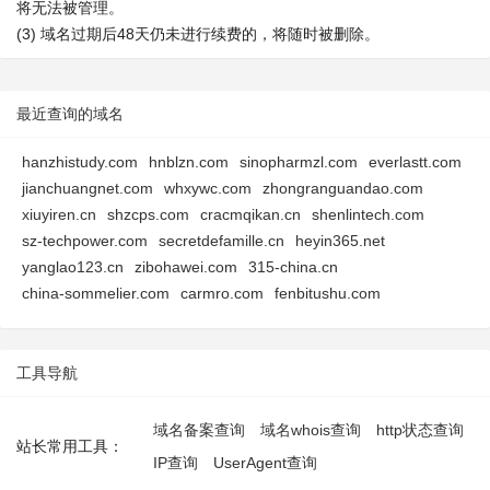
将无法被管理。
(3) 域名过期后48天仍未进行续费的，将随时被删除。
最近查询的域名
hanzhistudy.com
hnblzn.com
sinopharmzl.com
everlastt.com
jianchuangnet.com
whxywc.com
zhongranguandao.com
xiuyiren.cn
shzcps.com
cracmqikan.cn
shenlintech.com
sz-techpower.com
secretdefamille.cn
heyin365.net
yanglao123.cn
zibohawei.com
315-china.cn
china-sommelier.com
carmro.com
fenbitushu.com
工具导航
域名备案查询
域名whois查询
http状态查询
站长常用工具：
IP查询
UserAgent查询