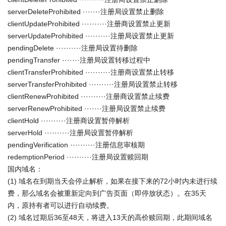
serverDeleteProhibited ·······注册局设置禁止删除
clientUpdateProhibited ··········注册商设置禁止更新
serverUpdateProhibited ··········注册局设置禁止更新
pendingDelete ··········注册局设置待删除
pendingTransfer ·······注册局设置转移过程中
clientTransferProhibited ··········注册商设置禁止转移
serverTransferProhibited ··········注册局设置禁止转移
clientRenewProhibited ··········注册商设置禁止续费
serverRenewProhibited ·······注册局设置禁止续费
clientHold ··········注册商设置暂停解析
serverHold ··········注册局设置暂停解析
pendingVerification ··········注册信息审核期
redemptionPeriod ··········注册局设置赎回期
国内域名：
(1) 域名在到期当天会停止解析，如果在接下来的72小时内未进行续
费，那么域名会被重新定向到广告页面（即停放状态）。在35天
内，原持有者可以进行自动续费。
(2) 域名过期后36至48天，将进入13天的高价赎回期，此期间域名