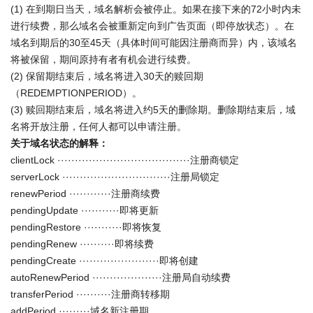
(1) 在到期日当天，域名解析会被停止。如果在接下来的72小时内未
进行续费，那么域名会被重新定向到广告页面（即停放状态）。在
域名到期后的30至45天（具体时间可能因注册商而异）内，该域名
将被保留，期间原持有者有机会进行续费。
(2) 保留期结束后，域名将进入30天的赎回期
（REDEMPTIONPERIOD）。
(3) 赎回期结束后，域名将进入约5天的删除期。删除期结束后，域
名将开放注册，任何人都可以申请注册。
关于域名状态的解释：
clientLock ······································注册商锁定
serverLock ·······························注册局锁定
renewPeriod ············注册商续费
pendingUpdate ···········即将更新
pendingRestore ···········即将恢复
pendingRenew ··········即将续费
pendingCreate ·······················即将创建
autoRenewPeriod ····················注册局自动续费
transferPeriod ··········注册商转移期
addPeriod ·········域名新注册期