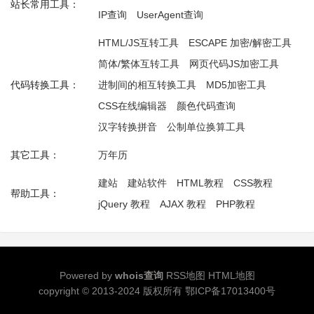
站长常用工具：
IP查询
UserAgent查询
HTML/JS互转工具
ESCAPE 加密/解密工具
简体/繁体互转工具
网页代码JS加密工具
代码转换工具：
进制间的相互转换工具
MD5加密工具
CSS在线编辑器
颜色代码查询
汉字转换拼音
公制单位换算工具
其它工具：
万年历
建站
建站软件
HTML教程
CSS教程
帮助工具：
jQuery 教程
AJAX 教程
PHP教程
Powered by
whois查询
RSS地图
HTML地图
copyright © 2013-2024 版权所有
鄂ICP备17013400号