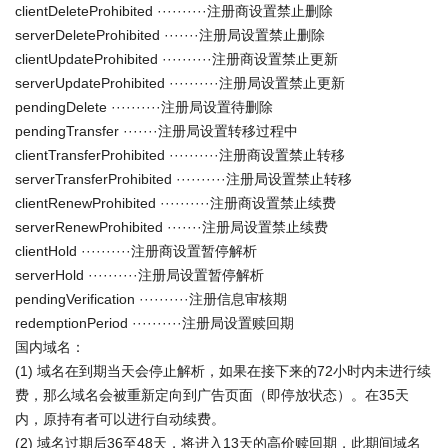
clientDeleteProhibited ··········注册商设置禁止删除
serverDeleteProhibited ·······注册局设置禁止删除
clientUpdateProhibited ··········注册商设置禁止更新
serverUpdateProhibited ··········注册局设置禁止更新
pendingDelete ··········注册局设置待删除
pendingTransfer ·······注册局设置转移过程中
clientTransferProhibited ··········注册商设置禁止转移
serverTransferProhibited ··········注册局设置禁止转移
clientRenewProhibited ··········注册商设置禁止续费
serverRenewProhibited ·······注册局设置禁止续费
clientHold ··········注册商设置暂停解析
serverHold ··········注册局设置暂停解析
pendingVerification ··········注册信息审核期
redemptionPeriod ··········注册局设置赎回期
国内域名：
(1) 域名在到期当天会停止解析，如果在接下来的72小时内未进行续
费，那么域名会被重新定向到广告页面（即停放状态）。在35天
内，原持有者可以进行自动续费。
(2) 域名过期后36至48天，将进入13天的高价赎回期，此期间域名