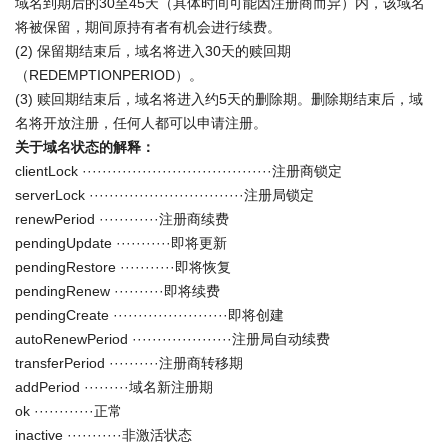
域名到期后的30至45天（具体时间可能因注册商而异）内，该域名
将被保留，期间原持有者有机会进行续费。
(2) 保留期结束后，域名将进入30天的赎回期
（REDEMPTIONPERIOD）。
(3) 赎回期结束后，域名将进入约5天的删除期。删除期结束后，域
名将开放注册，任何人都可以申请注册。
关于域名状态的解释：
clientLock ······································注册商锁定
serverLock ·······························注册局锁定
renewPeriod ············注册商续费
pendingUpdate ···········即将更新
pendingRestore ···········即将恢复
pendingRenew ··········即将续费
pendingCreate ·······················即将创建
autoRenewPeriod ····················注册局自动续费
transferPeriod ··········注册商转移期
addPeriod ·········域名新注册期
ok ············正常
inactive ···········非激活状态