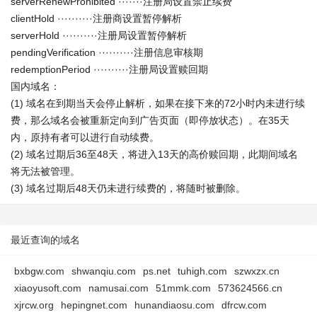
serverRenewProhibited ·······注册局设置禁止续费
clientHold ··········注册商设置暂停解析
serverHold ··········注册局设置暂停解析
pendingVerification ··········注册信息审核期
redemptionPeriod ··········注册局设置赎回期
国内域名：
(1) 域名在到期当天会停止解析，如果在接下来的72小时内未进行续
费，那么域名会被重新定向到广告页面（即停放状态）。在35天
内，原持有者可以进行自动续费。
(2) 域名过期后36至48天，将进入13天的高价赎回期，此期间域名
将无法被管理。
(3) 域名过期后48天仍未进行续费的，将随时被删除。
最近查询的域名
bxbgw.com
shwanqiu.com
ps.net
tuhigh.com
szwxzx.cn
xiaoyusoft.com
namusai.com
51mmk.com
573624566.cn
xjrcw.org
hepingnet.com
hunandiaosu.com
dfrcw.com