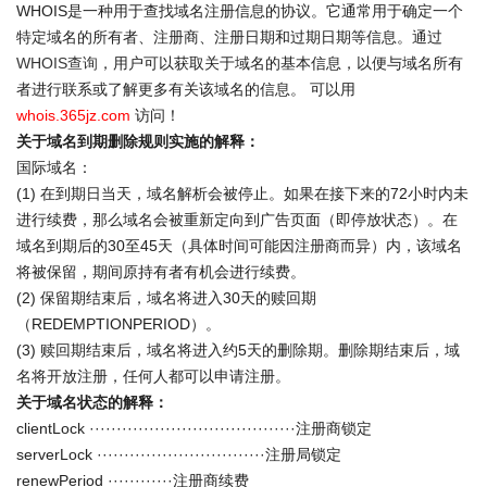
WHOIS是一种用于查找域名注册信息的协议。它通常用于确定一个
特定域名的所有者、注册商、注册日期和过期日期等信息。通过
WHOIS查询
，用户可以获取关于域名的基本信息，以便与域名所有
者进行联系或了解更多有关该域名的信息。 可以用
whois.365jz.com
访问！
关于域名到期删除规则实施的解释：
国际域名：
(1) 在到期日当天，域名解析会被停止。如果在接下来的72小时内未
进行续费，那么域名会被重新定向到广告页面（即停放状态）。在
域名到期后的30至45天（具体时间可能因注册商而异）内，该域名
将被保留，期间原持有者有机会进行续费。
(2) 保留期结束后，域名将进入30天的赎回期
（REDEMPTIONPERIOD）。
(3) 赎回期结束后，域名将进入约5天的删除期。删除期结束后，域
名将开放注册，任何人都可以申请注册。
关于域名状态的解释：
clientLock ······································注册商锁定
serverLock ·······························注册局锁定
renewPeriod ············注册商续费