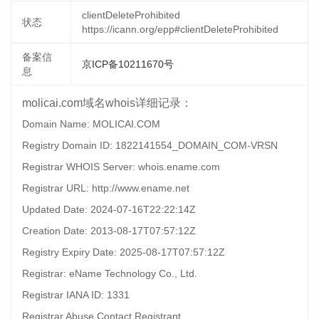
clientDeleteProhibited
状态
https://icann.org/epp#clientDeleteProhibited
备案信
京ICP备10211670号
息
molicai.com域名whois详细记录：
Domain Name: MOLICAI.COM
Registry Domain ID: 1822141554_DOMAIN_COM-VRSN
Registrar WHOIS Server: whois.ename.com
Registrar URL: http://www.ename.net
Updated Date: 2024-07-16T22:22:14Z
Creation Date: 2013-08-17T07:57:12Z
Registry Expiry Date: 2025-08-17T07:57:12Z
Registrar: eName Technology Co., Ltd.
Registrar IANA ID: 1331
Registrar Abuse Contact Registrant