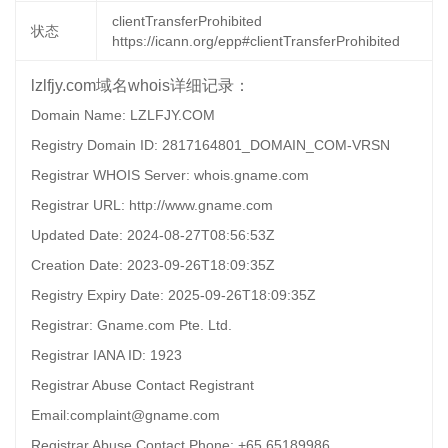
clientTransferProhibited
状态
https://icann.org/epp#clientTransferProhibited
lzlfjy.com域名whois详细记录：
Domain Name: LZLFJY.COM
Registry Domain ID: 2817164801_DOMAIN_COM-VRSN
Registrar WHOIS Server: whois.gname.com
Registrar URL: http://www.gname.com
Updated Date: 2024-08-27T08:56:53Z
Creation Date: 2023-09-26T18:09:35Z
Registry Expiry Date: 2025-09-26T18:09:35Z
Registrar: Gname.com Pte. Ltd.
Registrar IANA ID: 1923
Registrar Abuse Contact Registrant
Email:complaint@gname.com
Registrar Abuse Contact Phone: +65.65189986