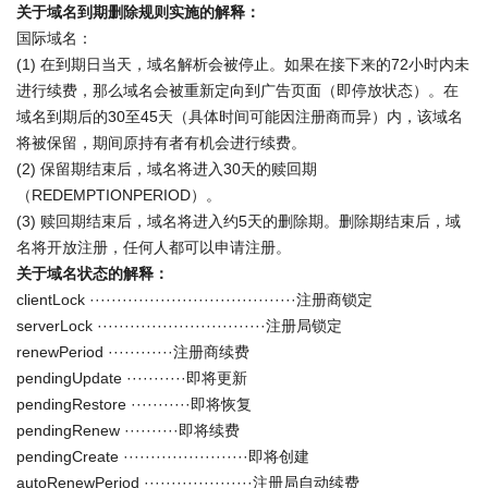
关于域名到期删除规则实施的解释：
国际域名：
(1) 在到期日当天，域名解析会被停止。如果在接下来的72小时内未
进行续费，那么域名会被重新定向到广告页面（即停放状态）。在
域名到期后的30至45天（具体时间可能因注册商而异）内，该域名
将被保留，期间原持有者有机会进行续费。
(2) 保留期结束后，域名将进入30天的赎回期
（REDEMPTIONPERIOD）。
(3) 赎回期结束后，域名将进入约5天的删除期。删除期结束后，域
名将开放注册，任何人都可以申请注册。
关于域名状态的解释：
clientLock ······································注册商锁定
serverLock ·······························注册局锁定
renewPeriod ············注册商续费
pendingUpdate ···········即将更新
pendingRestore ···········即将恢复
pendingRenew ··········即将续费
pendingCreate ·······················即将创建
autoRenewPeriod ····················注册局自动续费