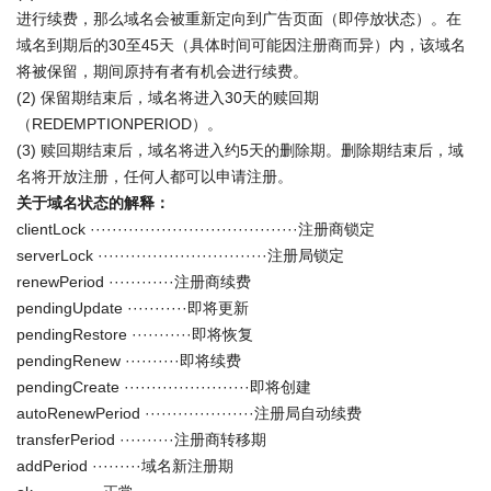
进行续费，那么域名会被重新定向到广告页面（即停放状态）。在
域名到期后的30至45天（具体时间可能因注册商而异）内，该域名
将被保留，期间原持有者有机会进行续费。
(2) 保留期结束后，域名将进入30天的赎回期
（REDEMPTIONPERIOD）。
(3) 赎回期结束后，域名将进入约5天的删除期。删除期结束后，域
名将开放注册，任何人都可以申请注册。
关于域名状态的解释：
clientLock ······································注册商锁定
serverLock ·······························注册局锁定
renewPeriod ············注册商续费
pendingUpdate ···········即将更新
pendingRestore ···········即将恢复
pendingRenew ··········即将续费
pendingCreate ·······················即将创建
autoRenewPeriod ····················注册局自动续费
transferPeriod ··········注册商转移期
addPeriod ·········域名新注册期