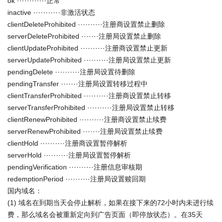
ok ············正常
inactive ···········非激活状态
clientDeleteProhibited ··········注册商设置禁止删除
serverDeleteProhibited ·······注册局设置禁止删除
clientUpdateProhibited ··········注册商设置禁止更新
serverUpdateProhibited ··········注册局设置禁止更新
pendingDelete ··········注册局设置待删除
pendingTransfer ·······注册局设置转移过程中
clientTransferProhibited ··········注册商设置禁止转移
serverTransferProhibited ··········注册局设置禁止转移
clientRenewProhibited ··········注册商设置禁止续费
serverRenewProhibited ·······注册局设置禁止续费
clientHold ··········注册商设置暂停解析
serverHold ··········注册局设置暂停解析
pendingVerification ··········注册信息审核期
redemptionPeriod ··········注册局设置赎回期
国内域名：
(1) 域名在到期当天会停止解析，如果在接下来的72小时内未进行续
费，那么域名会被重新定向到广告页面（即停放状态）。在35天