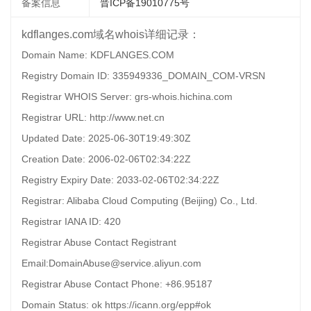
备案信息
晋ICP备19010775号
kdflanges.com域名whois详细记录：
Domain Name: KDFLANGES.COM
Registry Domain ID: 335949336_DOMAIN_COM-VRSN
Registrar WHOIS Server: grs-whois.hichina.com
Registrar URL: http://www.net.cn
Updated Date: 2025-06-30T19:49:30Z
Creation Date: 2006-02-06T02:34:22Z
Registry Expiry Date: 2033-02-06T02:34:22Z
Registrar: Alibaba Cloud Computing (Beijing) Co., Ltd.
Registrar IANA ID: 420
Registrar Abuse Contact Registrant
Email:DomainAbuse@service.aliyun.com
Registrar Abuse Contact Phone: +86.95187
Domain Status: ok https://icann.org/epp#ok