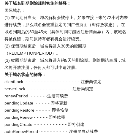
关于域名到期删除规则实施的解释：
国际域名：
(1) 在到期日当天，域名解析会被停止。如果在接下来的72小时内未
进行续费，那么域名会被重新定向到广告页面（即停放状态）。在
域名到期后的30至45天（具体时间可能因注册商而异）内，该域名
将被保留，期间原持有者有机会进行续费。
(2) 保留期结束后，域名将进入30天的赎回期
（REDEMPTIONPERIOD）。
(3) 赎回期结束后，域名将进入约5天的删除期。删除期结束后，域
名将开放注册，任何人都可以申请注册。
关于域名状态的解释：
clientLock ······································注册商锁定
serverLock ·······························注册局锁定
renewPeriod ············注册商续费
pendingUpdate ···········即将更新
pendingRestore ···········即将恢复
pendingRenew ··········即将续费
pendingCreate ·······················即将创建
autoRenewPeriod ····················注册局自动续费