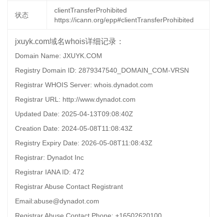
clientTransferProhibited
状态
https://icann.org/epp#clientTransferProhibited
jxuyk.com域名whois详细记录：
Domain Name: JXUYK.COM
Registry Domain ID: 2879347540_DOMAIN_COM-VRSN
Registrar WHOIS Server: whois.dynadot.com
Registrar URL: http://www.dynadot.com
Updated Date: 2025-04-13T09:08:40Z
Creation Date: 2024-05-08T11:08:43Z
Registry Expiry Date: 2026-05-08T11:08:43Z
Registrar: Dynadot Inc
Registrar IANA ID: 472
Registrar Abuse Contact Registrant
Email:abuse@dynadot.com
Registrar Abuse Contact Phone: +16502620100