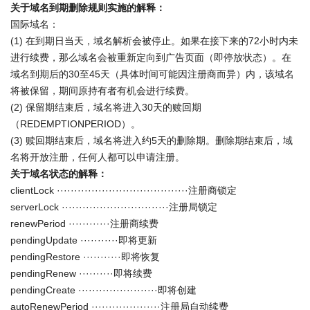
关于域名到期删除规则实施的解释：
国际域名：
(1) 在到期日当天，域名解析会被停止。如果在接下来的72小时内未
进行续费，那么域名会被重新定向到广告页面（即停放状态）。在
域名到期后的30至45天（具体时间可能因注册商而异）内，该域名
将被保留，期间原持有者有机会进行续费。
(2) 保留期结束后，域名将进入30天的赎回期
（REDEMPTIONPERIOD）。
(3) 赎回期结束后，域名将进入约5天的删除期。删除期结束后，域
名将开放注册，任何人都可以申请注册。
关于域名状态的解释：
clientLock ······································注册商锁定
serverLock ·······························注册局锁定
renewPeriod ············注册商续费
pendingUpdate ···········即将更新
pendingRestore ···········即将恢复
pendingRenew ··········即将续费
pendingCreate ·······················即将创建
autoRenewPeriod ····················注册局自动续费