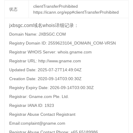
clientTransferProhibited
状态
https://icann.org/epp#clientTransferProhibited
jxbsgc.com域名whois详细记录：
Domain Name: JXBSGC.COM
Registry Domain ID: 2559623104_DOMAIN_COM-VRSN
Registrar WHOIS Server: whois.gname.com
Registrar URL: http://www.gname.com
Updated Date: 2025-07-27T14:49:04Z
Creation Date: 2020-09-14T03:00:30Z
Registry Expiry Date: 2026-09-14T03:00:30Z
Registrar: Gname.com Pte. Ltd.
Registrar IANA ID: 1923
Registrar Abuse Contact Registrant
Email:complaint@gname.com
Registrar Abuse Contact Phone: +65.65189986