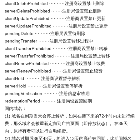
clientDeleteProhibited ··········注册商设置禁止删除
serverDeleteProhibited ·······注册局设置禁止删除
clientUpdateProhibited ··········注册商设置禁止更新
serverUpdateProhibited ··········注册局设置禁止更新
pendingDelete ··········注册局设置待删除
pendingTransfer ·······注册局设置转移过程中
clientTransferProhibited ··········注册商设置禁止转移
serverTransferProhibited ··········注册局设置禁止转移
clientRenewProhibited ··········注册商设置禁止续费
serverRenewProhibited ·······注册局设置禁止续费
clientHold ··········注册商设置暂停解析
serverHold ··········注册局设置暂停解析
pendingVerification ··········注册信息审核期
redemptionPeriod ··········注册局设置赎回期
国内域名：
(1) 域名在到期当天会停止解析，如果在接下来的72小时内未进行续
费，那么域名会被重新定向到广告页面（即停放状态）。在35天
内，原持有者可以进行自动续费。
(2) 域名过期后36至48天，将进入13天的高价赎回期，此期间域名