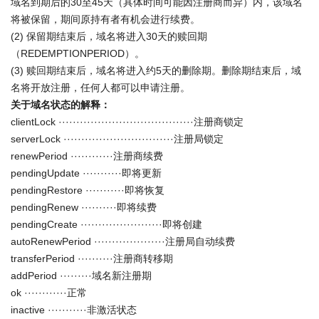
域名到期后的30至45天（具体时间可能因注册商而异）内，该域名
将被保留，期间原持有者有机会进行续费。
(2) 保留期结束后，域名将进入30天的赎回期
（REDEMPTIONPERIOD）。
(3) 赎回期结束后，域名将进入约5天的删除期。删除期结束后，域
名将开放注册，任何人都可以申请注册。
关于域名状态的解释：
clientLock ······································注册商锁定
serverLock ·······························注册局锁定
renewPeriod ············注册商续费
pendingUpdate ···········即将更新
pendingRestore ···········即将恢复
pendingRenew ··········即将续费
pendingCreate ·······················即将创建
autoRenewPeriod ····················注册局自动续费
transferPeriod ··········注册商转移期
addPeriod ·········域名新注册期
ok ············正常
inactive ···········非激活状态