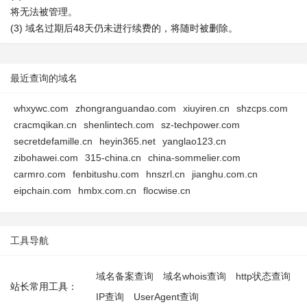
将无法被管理。
(3) 域名过期后48天仍未进行续费的，将随时被删除。
最近查询的域名
whxywc.com
zhongranguandao.com
xiuyiren.cn
shzcps.com
cracmqikan.cn
shenlintech.com
sz-techpower.com
secretdefamille.cn
heyin365.net
yanglao123.cn
zibohawei.com
315-china.cn
china-sommelier.com
carmro.com
fenbitushu.com
hnszrl.cn
jianghu.com.cn
eipchain.com
hmbx.com.cn
flocwise.cn
工具导航
域名备案查询
域名whois查询
http状态查询
站长常用工具：
IP查询
UserAgent查询