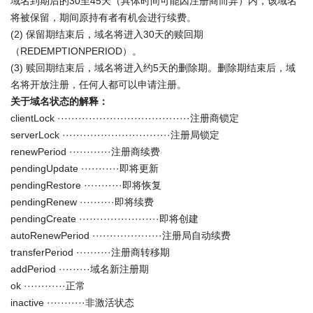
域名到期后的30至45天（具体时间可能因注册商而异）内，该域名
将被保留，期间原持有者有机会进行续费。
(2) 保留期结束后，域名将进入30天的赎回期
（REDEMPTIONPERIOD）。
(3) 赎回期结束后，域名将进入约5天的删除期。删除期结束后，域
名将开放注册，任何人都可以申请注册。
关于域名状态的解释：
clientLock ······································注册商锁定
serverLock ·······························注册局锁定
renewPeriod ············注册商续费
pendingUpdate ···········即将更新
pendingRestore ···········即将恢复
pendingRenew ··········即将续费
pendingCreate ·······················即将创建
autoRenewPeriod ····················注册局自动续费
transferPeriod ··········注册商转移期
addPeriod ·········域名新注册期
ok ············正常
inactive ···········非激活状态