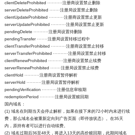
clientDeleteProhibited ··········注册商设置禁止删除
serverDeleteProhibited ·······注册局设置禁止删除
clientUpdateProhibited ··········注册商设置禁止更新
serverUpdateProhibited ··········注册局设置禁止更新
pendingDelete ··········注册局设置待删除
pendingTransfer ·······注册局设置转移过程中
clientTransferProhibited ··········注册商设置禁止转移
serverTransferProhibited ··········注册局设置禁止转移
clientRenewProhibited ··········注册商设置禁止续费
serverRenewProhibited ·······注册局设置禁止续费
clientHold ··········注册商设置暂停解析
serverHold ··········注册局设置暂停解析
pendingVerification ··········注册信息审核期
redemptionPeriod ··········注册局设置赎回期
国内域名：
(1) 域名在到期当天会停止解析，如果在接下来的72小时内未进行续
费，那么域名会被重新定向到广告页面（即停放状态）。在35天
内，原持有者可以进行自动续费。
(2) 域名过期后36至48天，将进入13天的高价赎回期，此期间域名