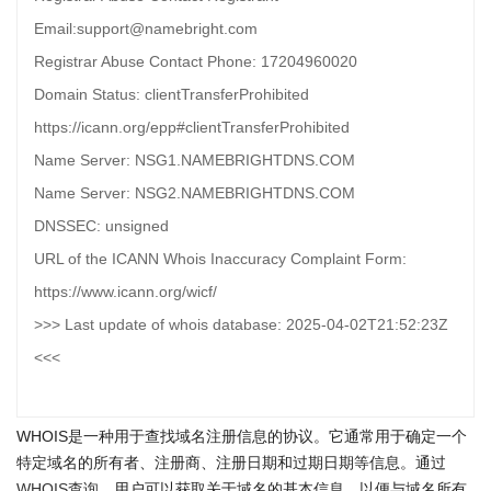
Email:support@namebright.com
Registrar Abuse Contact Phone: 17204960020
Domain Status: clientTransferProhibited
https://icann.org/epp#clientTransferProhibited
Name Server: NSG1.NAMEBRIGHTDNS.COM
Name Server: NSG2.NAMEBRIGHTDNS.COM
DNSSEC: unsigned
URL of the ICANN Whois Inaccuracy Complaint Form:
https://www.icann.org/wicf/
>>> Last update of whois database: 2025-04-02T21:52:23Z
<<<
WHOIS是一种用于查找域名注册信息的协议。它通常用于确定一个
特定域名的所有者、注册商、注册日期和过期日期等信息。通过
WHOIS查询
，用户可以获取关于域名的基本信息，以便与域名所有