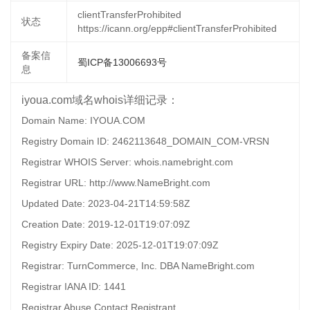
clientTransferProhibited
状态
https://icann.org/epp#clientTransferProhibited
备案信
蜀ICP备13006693号
息
iyoua.com域名whois详细记录：
Domain Name: IYOUA.COM
Registry Domain ID: 2462113648_DOMAIN_COM-VRSN
Registrar WHOIS Server: whois.namebright.com
Registrar URL: http://www.NameBright.com
Updated Date: 2023-04-21T14:59:58Z
Creation Date: 2019-12-01T19:07:09Z
Registry Expiry Date: 2025-12-01T19:07:09Z
Registrar: TurnCommerce, Inc. DBA NameBright.com
Registrar IANA ID: 1441
Registrar Abuse Contact Registrant