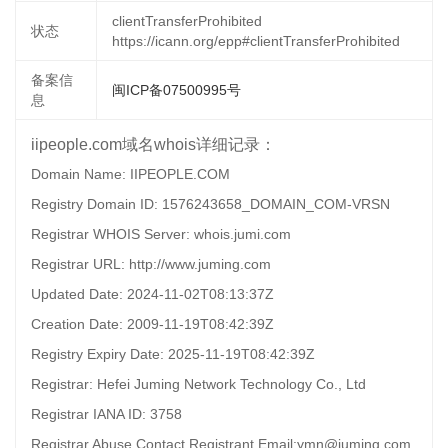
clientTransferProhibited
状态
https://icann.org/epp#clientTransferProhibited
备案信
闽ICP备07500995号
息
iipeople.com域名whois详细记录：
Domain Name: IIPEOPLE.COM
Registry Domain ID: 1576243658_DOMAIN_COM-VRSN
Registrar WHOIS Server: whois.jumi.com
Registrar URL: http://www.juming.com
Updated Date: 2024-11-02T08:13:37Z
Creation Date: 2009-11-19T08:42:39Z
Registry Expiry Date: 2025-11-19T08:42:39Z
Registrar: Hefei Juming Network Technology Co., Ltd
Registrar IANA ID: 3758
Registrar Abuse Contact Registrant Email:ymn@juming.com