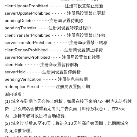
clientUpdateProhibited ··········注册商设置禁止更新
serverUpdateProhibited ··········注册局设置禁止更新
pendingDelete ··········注册局设置待删除
pendingTransfer ·······注册局设置转移过程中
clientTransferProhibited ··········注册商设置禁止转移
serverTransferProhibited ··········注册局设置禁止转移
clientRenewProhibited ··········注册商设置禁止续费
serverRenewProhibited ·······注册局设置禁止续费
clientHold ··········注册商设置暂停解析
serverHold ··········注册局设置暂停解析
pendingVerification ··········注册信息审核期
redemptionPeriod ··········注册局设置赎回期
国内域名：
(1) 域名在到期当天会停止解析，如果在接下来的72小时内未进行续
费，那么域名会被重新定向到广告页面（即停放状态）。在35天
内，原持有者可以进行自动续费。
(2) 域名过期后36至48天，将进入13天的高价赎回期，此期间域名
将无法被管理。