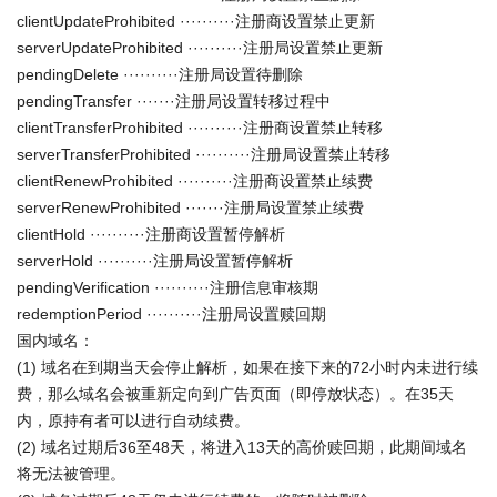
clientUpdateProhibited ··········注册商设置禁止更新
serverUpdateProhibited ··········注册局设置禁止更新
pendingDelete ··········注册局设置待删除
pendingTransfer ·······注册局设置转移过程中
clientTransferProhibited ··········注册商设置禁止转移
serverTransferProhibited ··········注册局设置禁止转移
clientRenewProhibited ··········注册商设置禁止续费
serverRenewProhibited ·······注册局设置禁止续费
clientHold ··········注册商设置暂停解析
serverHold ··········注册局设置暂停解析
pendingVerification ··········注册信息审核期
redemptionPeriod ··········注册局设置赎回期
国内域名：
(1) 域名在到期当天会停止解析，如果在接下来的72小时内未进行续
费，那么域名会被重新定向到广告页面（即停放状态）。在35天
内，原持有者可以进行自动续费。
(2) 域名过期后36至48天，将进入13天的高价赎回期，此期间域名
将无法被管理。