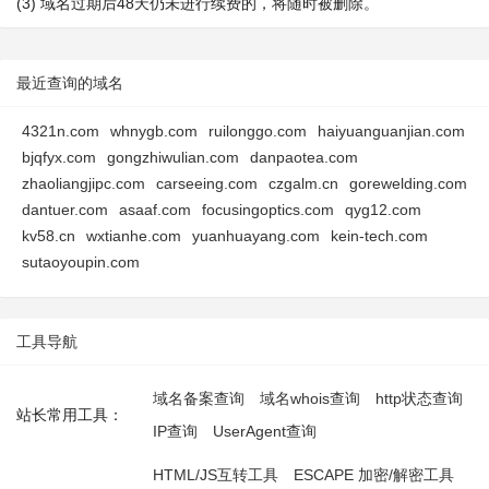
(3) 域名过期后48天仍未进行续费的，将随时被删除。
最近查询的域名
4321n.com
whnygb.com
ruilonggo.com
haiyuanguanjian.com
bjqfyx.com
gongzhiwulian.com
danpaotea.com
zhaoliangjipc.com
carseeing.com
czgalm.cn
gorewelding.com
dantuer.com
asaaf.com
focusingoptics.com
qyg12.com
kv58.cn
wxtianhe.com
yuanhuayang.com
kein-tech.com
sutaoyoupin.com
工具导航
域名备案查询
域名whois查询
http状态查询
站长常用工具：
IP查询
UserAgent查询
HTML/JS互转工具
ESCAPE 加密/解密工具