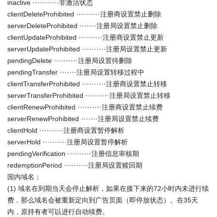
inactive ···········非激活状态
clientDeleteProhibited ··········注册商设置禁止删除
serverDeleteProhibited ·······注册局设置禁止删除
clientUpdateProhibited ··········注册商设置禁止更新
serverUpdateProhibited ··········注册局设置禁止更新
pendingDelete ··········注册局设置待删除
pendingTransfer ·······注册局设置转移过程中
clientTransferProhibited ··········注册商设置禁止转移
serverTransferProhibited ··········注册局设置禁止转移
clientRenewProhibited ··········注册商设置禁止续费
serverRenewProhibited ·······注册局设置禁止续费
clientHold ··········注册商设置暂停解析
serverHold ··········注册局设置暂停解析
pendingVerification ··········注册信息审核期
redemptionPeriod ··········注册局设置赎回期
国内域名：
(1) 域名在到期当天会停止解析，如果在接下来的72小时内未进行续
费，那么域名会被重新定向到广告页面（即停放状态）。在35天
内，原持有者可以进行自动续费。