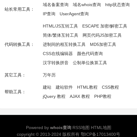
域名备案查询
域名whois查询
http状态查询
站长常用工具：
IP查询
UserAgent查询
HTML/JS互转工具
ESCAPE 加密/解密工具
简体/繁体互转工具
网页代码JS加密工具
代码转换工具：
进制间的相互转换工具
MD5加密工具
CSS在线编辑器
颜色代码查询
汉字转换拼音
公制单位换算工具
其它工具：
万年历
建站
建站软件
HTML教程
CSS教程
帮助工具：
jQuery 教程
AJAX 教程
PHP教程
Powered by
whois查询
RSS地图
HTML地图
copyright © 2013-2024 版权所有
鄂ICP备17013400号