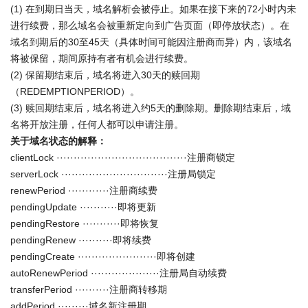
(1) 在到期日当天，域名解析会被停止。如果在接下来的72小时内未
进行续费，那么域名会被重新定向到广告页面（即停放状态）。在
域名到期后的30至45天（具体时间可能因注册商而异）内，该域名
将被保留，期间原持有者有机会进行续费。
(2) 保留期结束后，域名将进入30天的赎回期
（REDEMPTIONPERIOD）。
(3) 赎回期结束后，域名将进入约5天的删除期。删除期结束后，域
名将开放注册，任何人都可以申请注册。
关于域名状态的解释：
clientLock ······································注册商锁定
serverLock ·······························注册局锁定
renewPeriod ············注册商续费
pendingUpdate ···········即将更新
pendingRestore ···········即将恢复
pendingRenew ··········即将续费
pendingCreate ·······················即将创建
autoRenewPeriod ····················注册局自动续费
transferPeriod ··········注册商转移期
addPeriod ·········域名新注册期